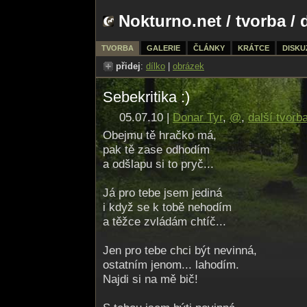
Nokturno.net
/
tvorba
/ 
TVORBA
GALERIE
ČLÁNKY
KRÁTCE
DISKU
přidej
:
dílko
|
obrázek
Sebekritika :)
05.07.10 |
Donar Tyr
,
@
,
další tvorb
Obejmu tě hračko má,
pak tě zase odhodím
a odšlapu si to pryč...
Já pro tebe jsem jediná
i když se k tobě nehodím
a těžce zvládám chtíč...
Jen pro tebe chci být nevinná,
ostatním jenom... lahodím.
Najdi si na mě bič!