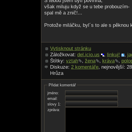
S tebou jsem býti povinná,
však miluju když se u tebe probouzím-
spal mě a znič!...
Protože miláčku, byl´s to ale s pěknou 
Vytisknout stránku
Záložkovat:
del.icio.us
,
linkuj!
,
ja
Štítky:
vztah
,
žena
,
kráva
,
polo
Diskuze:
2 komentáře
, nejnovější: 2
Hrůza
Přidat komentář
jméno:
email:
slovy 1:
zpráva: