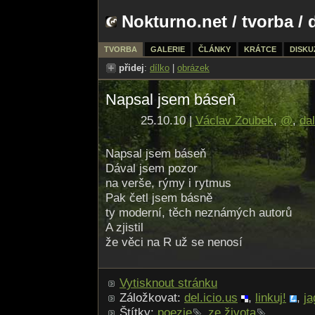
Nokturno.net
/
tvorba
/ 
TVORBA
GALERIE
ČLÁNKY
KRÁTCE
DISKU
přidej
:
dílko
|
obrázek
Napsal jsem báseň
25.10.10 |
Václav Zoubek
,
@
,
dal
Napsal jsem báseň
Dával jsem pozor
na verše, rýmy i rytmus
Pak četl jsem básně
ty moderní, těch neznámých autorů
A zjistil
že věci na R už se nenosí
Vytisknout stránku
Záložkovat:
del.icio.us
,
linkuj!
,
ja
Štítky:
poezie
,
ze života
,