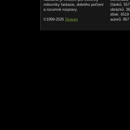
milovníky fantasie, dobrého počtení
článků: 557
a rozumné rozpravy.
obrázků: 3
dílek: 6519
©1999-2026
Skaven
autorů: 867