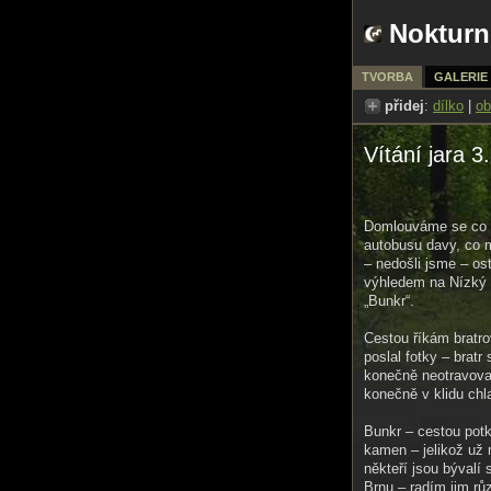
Nokturn
TVORBA
GALERIE
přidej
:
dílko
|
ob
Vítání jara 3
Domlouváme se co po
autobusu davy, co m
– nedošli jsme – os
výhledem na Nízký 
„Bunkr“.
Cestou říkám bratro
poslal fotky – bratr
konečně neotravova
konečně v klidu ch
Bunkr – cestou pot
kamen – jelikož už 
někteří jsou bývalí 
Brnu – radím jim rů