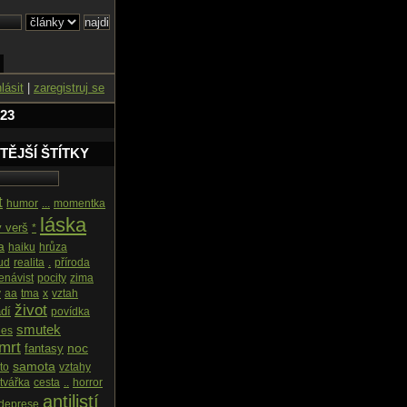
hlásit
|
zaregistruj se
 23
TĚJŠÍ ŠTÍTKY
t
humor
...
momentka
láska
ý verš
*
a
haiku
hrůza
ud
realita
.
příroda
enávist
pocity
zima
v
aa
tma
x
vztah
život
dí
povídka
smutek
les
mrt
noc
fantasy
samota
to
vztahy
tvářka
cesta
..
horror
antilistí
deprese