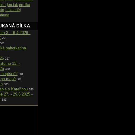
nka
jen tak
erotika
ota
beznaděj
oboda
UKANÁ DÍLKA
ara 3. - 6.4.2026 -
C
250
361
cká pahorkatina
025
367
iturné 13. -
025
380
i nepíšeš?
384
 po mapě
384
ch
385
able s Kateřinou
386
né 27. - 29.6.2025 -
C
386