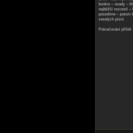
bunkru – osady – líb
nejbližší rozcestí 
posedíme – potom k
veselých písní.
Pokračování příště