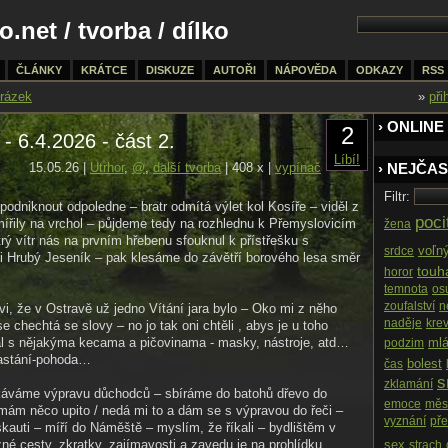
o.net
/
tvorba
/ dílko
ČLÁNKY
KRÁTCE
DISKUZE
AUTOŘI
NÁPOVĚDA
ODKAZY
RSS
rázek
»
při
› ONLINE
2
. - 6.4.2026 - část 2.
Líbí!
15.05.26 |
Utrhor
,
@
,
další tvorba
| 408 x |
vypínač
› NEJČAS
Filtr:
dniknout odpoledne – bratr odmítá výlet kol Kosíře – viděl z
poci
ířily na vrchol – půjdeme tedy na rozhlednu k Přemyslovicím
žena
trý vítr nás na prvním hřebenu sfouknul k přístřešku s
voľn
srdce
i Hrubý Jeseník – pak klesáme do závětří borového lesa směr
touh
horor
temnota
os
zoufalství
n
vi, že v Ostravě už jedno Vítání jara bylo – Oko mi z něho
naděje
kre
 se chechtá se slovy – no jo tak oni chtěli , abys je u toho
l s nějakýma kecama a pičovinama - masky, nástroje, atd…
mlá
podzim
lastání-pohoda…
bolest
čas
s
zklamání
káváme výpravu důchodců – sbíráme do batohů dřevo do
emoce
měs
mám něco upito / nedá mi to a dám se s výpravou do řeči –
vyznání
pře
skauti – míří do Náměště – myslím, že říkali – bydlištěm v
zné cesty, zkratky, zajímavosti a zavedu je na prohlídku
sex
strach