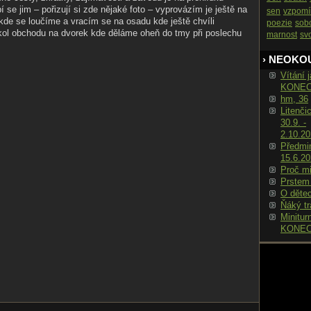
í se jim – pořizují si zde nějaké foto – vyprovázím je ještě na
sen
vzpomí
– kde se loučíme a vracím se na osadu kde ještě chvíli
poezie
sob
ol obchodu na dvorek kde děláme oheň do tmy při poslechu
marnost
sv
› NEOKO
Vítání j
KONE
hm, 36
Litenči
30.9. -
2.10.2
Předmin
15.6.2
Proč m
Prstem
O děte
Ňáký tr
Minitur
KONE