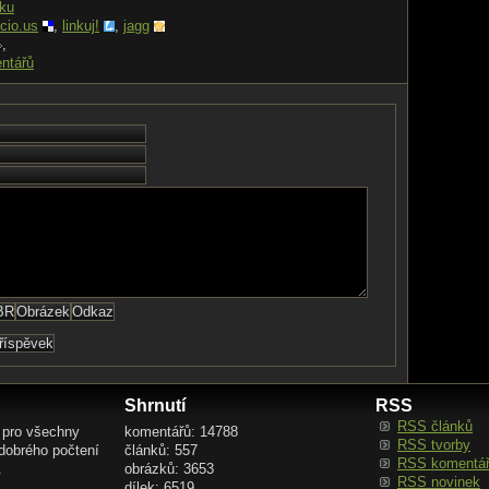
nku
icio.us
,
linkuj!
,
jagg
,
ntářů
Shrnutí
RSS
RSS článků
 pro všechny
komentářů: 14788
RSS tvorby
 dobrého počtení
článků: 557
RSS komentá
.
obrázků: 3653
RSS novinek
dílek: 6519