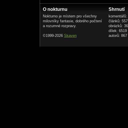
O nokturnu
Shrnutí
Nokturno je místem pro všechny
komentářů:
milovníky fantasie, dobrého počtení
článků: 557
a rozumné rozpravy.
obrázků: 3
dílek: 6519
©1999-2026
Skaven
autorů: 867