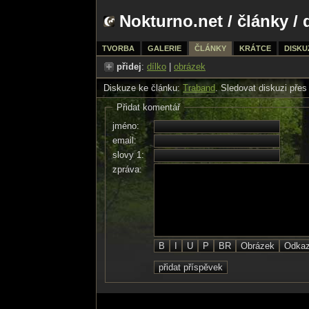
Nokturno.net
/
články
/ 
TVORBA
GALERIE
ČLÁNKY
KRÁTCE
DISKU
přidej
:
dílko
|
obrázek
Diskuze ke článku:
Traband
. Sledovat diskuzi pře
Přidat komentář
jméno:
email:
slovy 1:
zpráva: