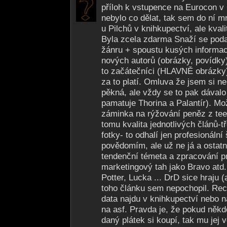
příloh k vstupence na Eurocon v 
nebylo co dělat, tak sem do ní mr
u Pilchů v knihkupectví, ale kvali
Byla zcela zdarma Snaží se poda
žánru + spoustu kusých informac
nových autorů (obrázky, povídky)
to začátečníci (HLAVNĚ obrázky)
za to platí. Omluva že jsem si ne
pěkná, ale vždy se to pak dávalo
pamatuje Thorina a Palantír). M
záminka na rýžování peněz z te
tomu kvalita jednotlivých článů-t
fotky- to odhalí jen profesionáln
povědomím, ale už ne já a ostatní
tendenční témeta a zpracování p
marketingový tah jako Bravo atd.
Potter, Lucka ... DrD sice hraju (
toho článku sem nepochopil. Rec
data najdu v knihkupectví nebo n
na asf. Pravda je, že pokud něk
daný plátek si koupí, tak mu jej v