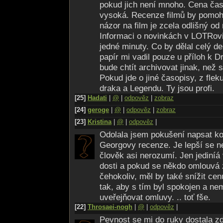
pokud jich není mnoho. Cena časo
vysoká. Recenze filmů by pomohla
názor na film je zcela odlišný od
Informaci o novinkách v LOTRovi
jedné minuty. Co by dělal celý de
papír mi vadil pouze u příloh k Drd
bude chtít archivovat jinak, než
Pokud jde o jiné časopisy, z fle
draka a Legendu. Ty jsou profi.
[25]
Hadati
|
@
|
odpověz
|
zobraz
[24]
geroge
|
@
|
odpověz
|
zobraz
[23]
Kristina
|
@
|
odpověz
|
Odolala jsem pokušení napsat ko
Georgovy recenze. Je lepší se n
člověk asi nerozumí. Jen jediníá
dosti a pokud se někdo omlouvá 
čehokoliv, měl by také snížit ce
tak, aby s tím byl spokojen a ne
uveřejňovat omluvy. .. toť fše.
[22]
Throsaei-nogh
|
@
|
odpověz
|
Pevnost se mi do ruky dostala z