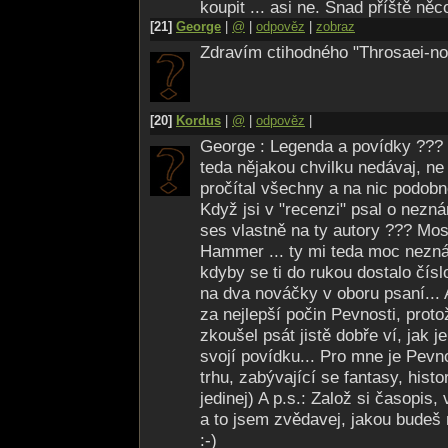
koupit ... asi ne. Snad příště něco
[21]
George
|
@
|
odpověz
|
zobraz
Zdravím ctihodného "Throsaei-no
[20]
Kordus
|
@
|
odpověz
|
George : Legenda a povídky ??? 
teda nějakou chvilku nedávaj, ne
pročítal všechny a na nic podobn
Když jsi v "recenzi" psal o nezn
ses vlastně na ty autory ??? Mo
Hammer ... ty mi teda moc nezná
kdyby se ti do rukou dostalo čísl
na dva nováčky v oboru psaní... A
za nejlepší počin Pevnosti, prot
zkoušel psát jistě dobře ví, jak 
svojí povídku... Pro mne je Pevn
trhu, zabývající se fantasy, histor
jedinej) A p.s.: Založ si časopis
a to jsem zvědavej, jakou budeš 
:-)