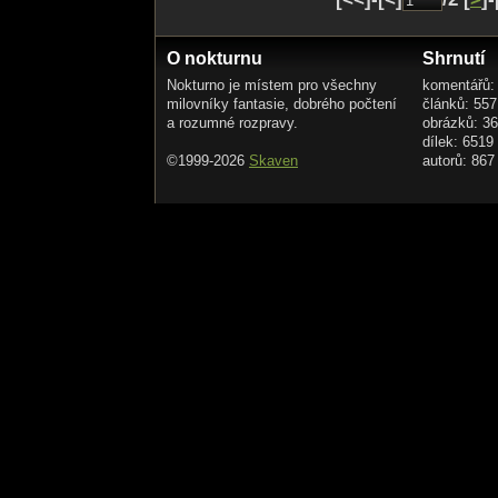
O nokturnu
Shrnutí
Nokturno je místem pro všechny
komentářů:
milovníky fantasie, dobrého počtení
článků: 557
a rozumné rozpravy.
obrázků: 3
dílek: 6519
©1999-2026
Skaven
autorů: 867