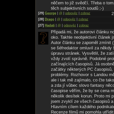
něčem to již svědčí. Třeba o tom
těch subjektivních soudů ;-)
[29]
George
|
@
|
odpověz
|
zobraz
2
[28]
Drago
|
@
|
odpověz
|
zobraz
[27]
Hadati
|
@
|
odpověz
|
zobraz
Připadá mi, že autorovi článku no
oko. Takhle neobjektivní článek 
Autor článku se zapoměl zmínit (
se šéfredaktor omluvil za někdy 
úpravu stránek. Vysvětlil, že zat
vždy zvolí správně. Podobné p
začínajících časopisů. Já osobn
začátky některých PC časopisů,
problémy. Rozhovor s Landou mě 
ale i tak mě zajímalo, co čte ta
a zda jí vůbec slovo fantasy něco
časopise věřím, že by se cena m
několik desítek korun. Proto mi p
jsem zvyklí ze všech časopisů a 
Hlavním cílem každého podnikatel
Recenze filmů mi pomohla utřídit