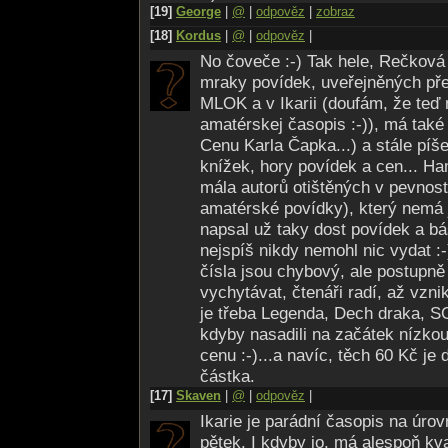
[19]
George
|
@
|
odpověz
|
zobraz
[18]
Kordus
|
@
|
odpověz
|
No čoveče :-) Tak hele, Rečková
mraky povídek, uveřejněných př
MLOK a v Ikarii (doufám, že teď 
amatérskej časopis :-)), má také
Cenu Karla Čapka...) a stále píš
knížek, hory povídek a cen... Ha
mála autorů otištěných v pevnos
amatérské povídky), který nemá 
napsal už taky dost povídek a bá
nejspíš nikdy nemohl nic vydat :-
čísla jsou chybový, ale postupn
vychytávat, čtenáři radí, až vzn
je třeba Legenda, Dech draka, S
kdyby nasadili na začátek nízkou
cenu :-)...a navíc, těch 60 Kč je
částka.
[17]
Skaven
|
@
|
odpověz
|
Ikarie je parádní časopis na úrovn
pětek. I kdyby jo, má alespoň kval