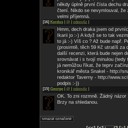
někdy úplně první čísla dechu dr
čtení. Nikdo se nevymlouval, že 
velmi příjemná.
[16]
Kordus
|
@
|
odpověz
|
Hmm, dech draka jsem od prvních
Ikarii jo :-) A když se to tak ve
to já :-) Víš co ? Až bude např. P
(prosimtě, těch 59 Kč utratíš za 
další recenzi, která bude nejen d
srovnávat i s tvojí minulou (tedy t
já nemůžou říkat, že teprv začína
kronikář města Snakel - http://s
redaktor Taverny - http://www.scif
podpis :-))
[15]
George
|
@
|
odpověz
|
OK. To zni rozmně. Žádný názor p
Brzy na shledanou.
[<<]-[<]
/2 [
>
]-