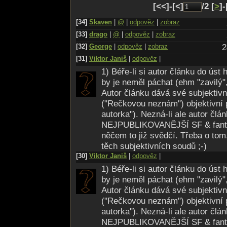
[<<]-[<]
/2 [
>
]-
[34]
Skaven
|
@
|
odpověz
|
zobraz
[33]
drago
|
@
|
odpověz
|
zobraz
[32]
George
|
odpověz
|
zobraz
2
[31]
Viktor Janiš
|
odpověz
|
1) Béře-li si autor článku do úst
by je neměl páchat (ehm "zavilý", 
Autor článku dává své subjektivn
("Rečkovou neznám") objektivní 
autorka"). Nezná-li ale autor člá
NEJPUBLIKOVANĚJŠÍ SF & fantas
něčem to již svědčí. Třeba o tom
těch subjektivních soudů ;-)
[30]
Viktor Janiš
|
odpověz
|
1) Béře-li si autor článku do úst
by je neměl páchat (ehm "zavilý", 
Autor článku dává své subjektivn
("Rečkovou neznám") objektivní 
autorka"). Nezná-li ale autor člá
NEJPUBLIKOVANĚJŠÍ SF & fantas