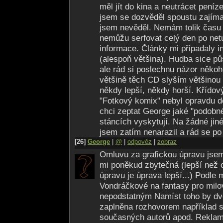
měl jít do kina a neutrácet peníz
jsem se dozvěděl spoustu zajíma
jsem nevěděl. Nemám tolik času 
nemůžu serfovat celý den po netu
informace. Články mi připadaly in
(alespoň většina). Hudba sice pů
ale rád si poslechnu názor někoh
většině těch CD slyším většinou
někdy lepší, někdy horší. Křídový
"Fotkový komix" nebyl opravdu 
chci zeptat George jaké "podobn
stáncích vyskytují. Na žádné jin
jsem zatím nenarazil a rád se po
[26]
George
|
@
|
odpověz
|
zobraz
Omluvu za grafickou úpravu jsem 
mi poněkud zbytečná (lepší než 
úpravu je úprava lepší...) Podle 
Vondráčkové na fantasy pro milo
nepodstatným Namíst toho by dv
zaplněna rozhovorem například 
současných autorů apod. Reklamy