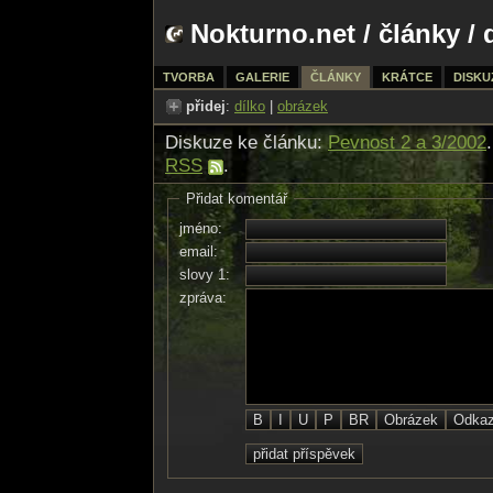
Nokturno.net
/
články
/ 
TVORBA
GALERIE
ČLÁNKY
KRÁTCE
DISKU
přidej
:
dílko
|
obrázek
Diskuze ke článku:
Pevnost 2 a 3/2002
RSS
.
Přidat komentář
jméno:
email:
slovy 1:
zpráva: