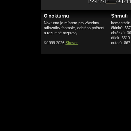
[<<]-[<]
/1 [>]
O nokturnu
Shrnutí
Nokturno je místem pro všechny
komentářů:
milovníky fantasie, dobrého počtení
článků: 557
a rozumné rozpravy.
obrázků: 3
dílek: 6519
©1999-2026
Skaven
autorů: 867