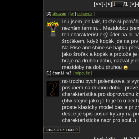
[<<]-[<]
/1 [>]
[2]
Skaven
|
@
|
odpověz
|
Inu jsem jen laik, takže si pomá
neznám termín... Mezidobou jse
ten charakteristický úder na hi-
šroťákem, když kopák jde na prvn
Na Rise and shine se hajtka pře
jako šroťák a kopák a protože je
hraje na druhou dobu, nazval js
mezidoby na dobu druhou
[1] čtenář m3
|
odpověz
|
no trochu bych polemizoval s v
posunem na druhou dobu.. prave 2
charakteristika pro doprovodnu k
(btw stejne jako je to je to u dech
proste klasicky model bas a priz
desce je spis posun kytary na pr
charekteristicke napr pro soul..)