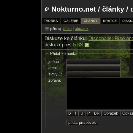
Nokturno.net
/
články
/ 
TVORBA
GALERIE
ČLÁNKY
KRÁTCE
DISKU
přidej
:
dílko
|
obrázek
Diskuze ke článku:
Discoballs: Rise an
diskuzi přes
RSS
.
Přidat komentář
jméno:
email:
slovy 1:
zpráva: