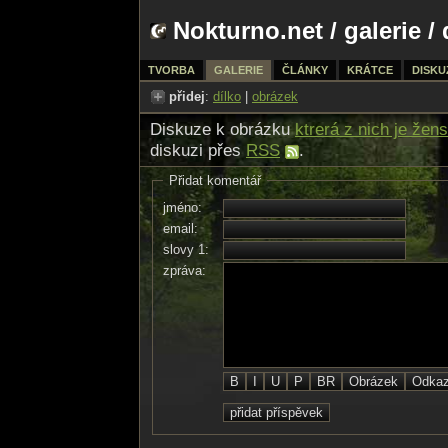
Nokturno.net
/
galerie
/ 
TVORBA
GALERIE
ČLÁNKY
KRÁTCE
DISKU
přidej
:
dílko
|
obrázek
Diskuze k obrázku
ktrerá z nich je žen
diskuzi přes
RSS
.
Přidat komentář
jméno:
email:
slovy 1:
zpráva: