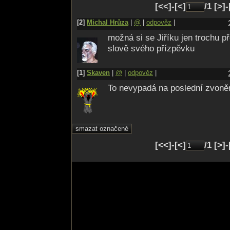
[<<]-[<]
/1 [>]
[2]
Michal Hrůza
|
@
|
odpověz
|
možná si se Jiříku jen trochu p
slově svého přízpěvku
[1]
Skaven
|
@
|
odpověz
|
To nevypadá na poslední zvon
[<<]-[<]
/1 [>]