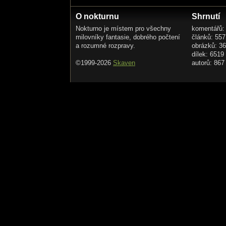
O nokturnu
Shrnutí
Nokturno je místem pro všechny
komentářů:
milovníky fantasie, dobrého počtení
článků: 557
a rozumné rozpravy.
obrázků: 3
dílek: 6519
©1999-2026
Skaven
autorů: 867