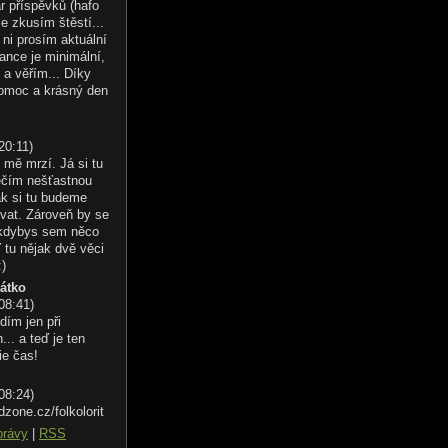
r příspěvků (hafo
le zkusím štěstí...
ni prosím aktuální
ance je minimální,
 a věřím... Díky
omoc a krásný den
20:11
)
 mě mrzí. Já si tu
éčím nešťastnou
ak si tu budeme
vat. Zároveň by se
 kdybys sem něco
 tu nějak dvě věci
:)
řátko
 08:41
)
dím jen při
.. a teď je ten
ie čas!
 08:24
)
dzone.cz/folkolorit
právy
|
RSS