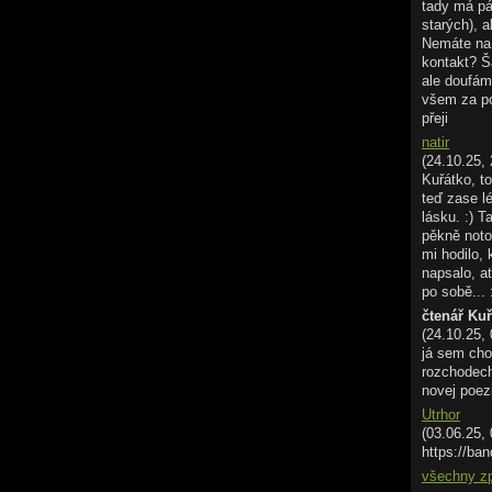
tady má pá
starých), a
Nemáte na 
kontakt? Š
ale doufám
všem za p
přeji
natir
(24.10.25, 
Kuřátko, to
teď zase l
lásku. :) T
pěkně noto
mi hodilo,
napsalo, ať
po sobě... 
čtenář Ku
(24.10.25,
já sem cho
rozchodech.
novej poez
Utrhor
(03.06.25,
https://ban
všechny z