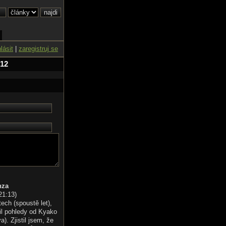
hlásit
|
zaregistruj se
 12
nza
21:13
)
tech (spoustě let),
il pohledy od Kyako
). Zjistil jsem, že