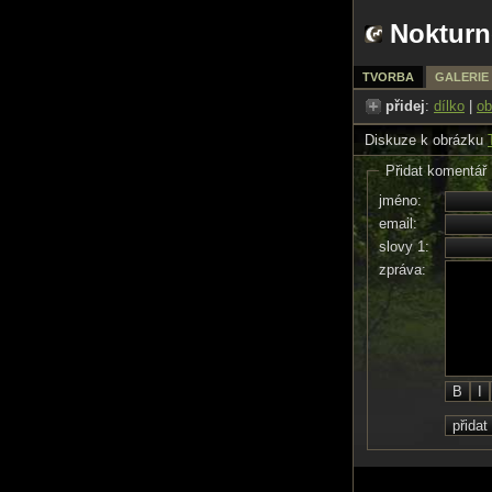
Nokturn
TVORBA
GALERIE
přidej
:
dílko
|
ob
Diskuze k obrázku
Přidat komentář
jméno:
email:
slovy 1:
zpráva: