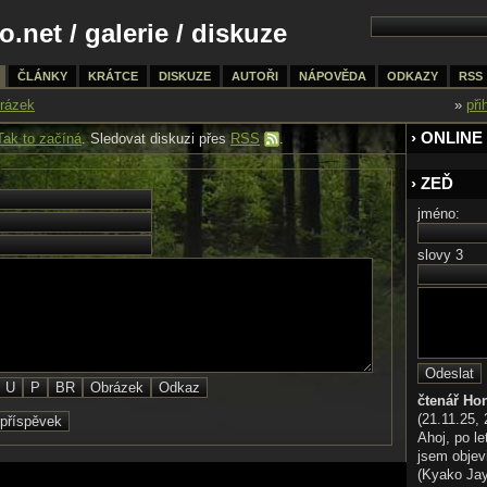
o.net
/
galerie
/ diskuze
ČLÁNKY
KRÁTCE
DISKUZE
AUTOŘI
NÁPOVĚDA
ODKAZY
RSS
rázek
»
při
› ONLINE
Tak to začíná
. Sledovat diskuzi přes
RSS
.
› ZEĎ
jméno:
slovy 3
čtenář Ho
(21.11.25, 
Ahoj, po le
jsem objev
(Kyako Jaya