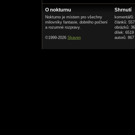
potkávám je
při pravidelných modlitbách (by byl mi dá
O nokturnu
Shrnutí
Nokturno je místem pro všechny
komentářů:
vystupujou a nastupujou
milovníky fantasie, dobrého počtení
článků: 557
ale stále na témže místě ve stejný čas
a rozumné rozpravy.
obrázků: 3
dílek: 6519
ožebračený nemocný sirotci města
©1999-2026
Skaven
autorů: 867
moje rodina