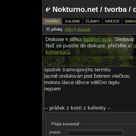
Nokturno.net
/
tvorba
/ 
TVORBA
GALERIE
ČLÁNKY
KRÁTCE
DISKU
přidej
:
dílko
|
obrázek
Diskuse k dílku:
kvalitní svár
. Sledovat
Než se pustíte do diskuze, přečtěte si
p
komentářů
.
sputník tramvajovýho termitu
lacině ondulován pod žebrem vlečkou
motoru lásce děvce vděčim teplu
nejsem
-- prášek z kostí z kořenky --
Přidat komentář
pluju vizí
jméno:
kde lidský kroky tvoří bránu