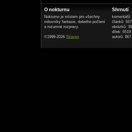
ze zraku mizí
poslední co vidíš
O nokturnu
Shrnutí
meč, pomsta,hněv
Nokturno je místem pro všechny
komentářů:
milovníky fantasie, dobrého počtení
článků: 557
a ten ti do chřtánu
a rozumné rozpravy.
obrázků: 3
dílek: 6519
zaboří s pomocí
©1999-2026
Skaven
autorů: 867
tvých rukou-smrti pojď
pakt,oheň, led….