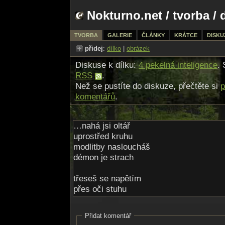
Nokturno.net
/
tvorba
/ 
TVORBA
GALERIE
ČLÁNKY
KRÁTCE
DISKU
přidej
:
dílko
|
obrázek
Diskuse k dílku:
4 pekelná inteligence
. 
RSS
.
Než se pustíte do diskuze, přečtěte si
p
komentářů
.
…nahá jsi oltář
uprostřed kruhu
modlitby nasloucháš
démon je strach
třeseš se napětím
přes oči stuhu
úzkostí nedýcháš
po krvi pach
Přidat komentář