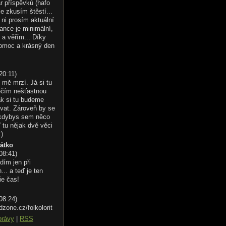
r příspěvků (hafo
le zkusím štěstí...
ni prosím aktuální
ance je minimální,
 a věřím... Díky
omoc a krásný den
20:11
)
 mě mrzí. Já si tu
éčím nešťastnou
ak si tu budeme
vat. Zároveň by se
 kdybys sem něco
 tu nějak dvě věci
:)
řátko
 08:41
)
dím jen při
.. a teď je ten
ie čas!
 08:24
)
dzone.cz/folkolorit
právy
|
RSS