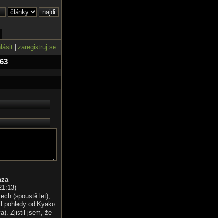
hlásit
|
zaregistruj se
 63
nza
21:13
)
tech (spoustě let),
il pohledy od Kyako
). Zjistil jsem, že