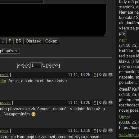
tady má pá
starých), a
Nemáte na 
kontakt? Š
ale doufám
všem za p
přeji
natir
(24.10.25, 
Kuřátko, to
teď zase l
lásku. :) T
[<<]-[<]
/1 [>]-[>>]
pěkně noto
mi hodilo,
ověz
|
11.11, 13:25 |
#
|
0
napsalo, ať
tko
: Ani ja, a bude mi cti. hazu kotvu
po sobě... 
čtenář Ku
(24.10.25,
já sem cho
pověz
|
11.11, 13:20 |
#
|
0
rozchodech.
ím převoznické zkušenosti, ostatně - v lodním řádu už to
novej poez
lo...Nezapomínám
Utrhor
(03.06.25,
https://ban
ověz
|
11.11, 13:19 |
#
|
0
všechny z
nam,mile Kure,pojd se zastavit,uprostred Styxu,s nasimi