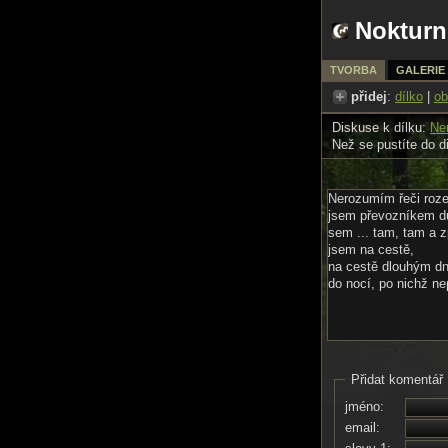
Nokturn
TVORBA
GALERIE
přidej
:
dílko
|
ob
Diskuse k dílku:
Ne
Než se pustíte do d
Nerozumím řeči roze
jsem převozníkem d
sem ... tam, tam a 
jsem na cestě,
na cestě dlouhým dn
do nocí, po nichž ne
Přidat komentář
jméno:
email: