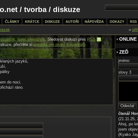
o.net
/
tvorba
/ diskuze
ČLÁNKY
KRÁTCE
DISKUZE
AUTOŘI
NÁPOVĚDA
ODKAZY
RSS
rázek
»
při
› ONLINE
rozumím, jsem převozník
. Sledovat diskuzi přes
RSS
.
iskuze, přečtěte si
pravidla pro psaní komentářů
.
› ZEĎ
jméno:
klaných jazyků,
uší,
zpátky
slovy 3
em do noci,
přichází ráno.
čtenář Ho
(21.11.25, 
Ahoj, po le
jsem objev
(Kyako Jaya