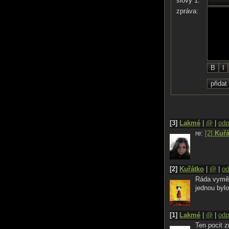
slovy 1:
zpráva:
[3]
Lakmé
|
@
|
odp
re:
[2]
Kuřá
[2]
Kuřátko
|
@
|
od
Ráda vyměn
jednou by
[1]
Lakmé
|
@
|
odp
Ten pocit z