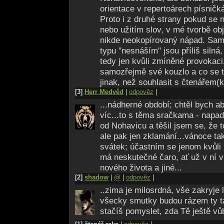
orientace v repertoárech písničká
Proto i z druhé strany pokud se 
nebo užitím slov, v mé tvorbě obje
nikde neokopírovaný nápad. Sam
typu "nesnáším" jsou příliš silná, 
tedy jen kvůli zmíněné provokaci
samozřejmě své kouzlo a co se t
jinak, než souhlasit s čtenářem(
[3]
Herr Medvěd
|
odpověz
|
...nádherné období; chtěl bych 
víc...to s těma sračkama - napa
od Nohavicu a těšil jsem se, že 
ale pak jen zklamání...vánoce t
svátek; účastním se jenom kvůli 
má neskutečné čaro, ať už v ní v
nového života a jiné...
[2]
shadow
|
@
|
odpověz
|
..zima je milosrdná, vše zakryje 
všecky smutky budou rázem ty 
stačíš pomyslet, zda Tě ještě vůb