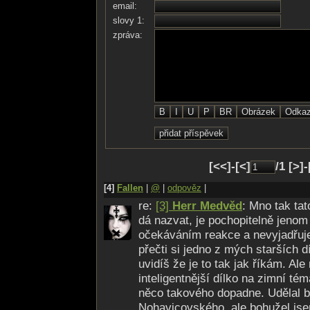
email:
maj chřipku a rýmu.
slovy 1:
Já nesnáším Vánoce
zpráva:
a nemám rád zimu!
[<<]-[<]
/1 [>]
[4]
Fallen
|
@
|
odpověz
|
re:
[3]
Herr Medvěd
: Mno tak tat
dá nazvat, je pochopitelně jenom
očekáváním reakce a nevyjadřuje
přečti si jedno z mých starších dí
uvidíš že je to tak jak říkám. Ale
inteligentnější dílko na zimní tém
něco takového dopadne. Udělal b
Nohavicovského, ale bohužel jsem