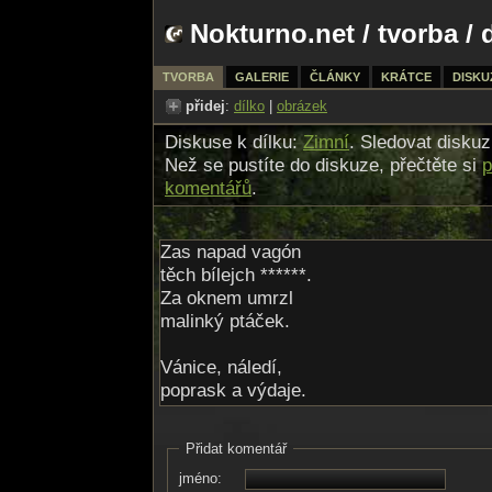
Nokturno.net
/
tvorba
/ 
TVORBA
GALERIE
ČLÁNKY
KRÁTCE
DISKU
přidej
:
dílko
|
obrázek
Diskuse k dílku:
Zimní
. Sledovat disku
Než se pustíte do diskuze, přečtěte si
p
komentářů
.
Zas napad vagón
těch bílejch ******.
Za oknem umrzl
malinký ptáček.
Vánice, náledí,
poprask a výdaje.
Advent se připlazí,
dřív než se nadějem.
Přidat komentář
jméno:
Na všechny došlo už,