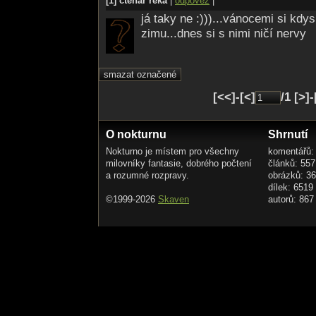
[1] čtenář reka
|
odpověz
|
já taky ne :)))...vánocemi si kdysi
zimu...dnes si s nimi ničí nervy
[<<]-[<]
/1 [>]
O nokturnu
Shrnutí
Nokturno je místem pro všechny
komentářů:
milovníky fantasie, dobrého počtení
článků: 557
a rozumné rozpravy.
obrázků: 3
dílek: 6519
©1999-2026
Skaven
autorů: 867