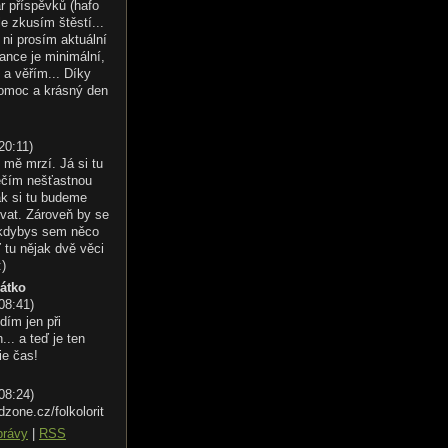
r příspěvků (hafo
le zkusím štěstí...
ni prosím aktuální
ance je minimální,
 a věřím... Díky
omoc a krásný den
20:11
)
 mě mrzí. Já si tu
éčím nešťastnou
ak si tu budeme
vat. Zároveň by se
 kdybys sem něco
 tu nějak dvě věci
:)
řátko
 08:41
)
dím jen při
.. a teď je ten
ie čas!
 08:24
)
dzone.cz/folkolorit
právy
|
RSS