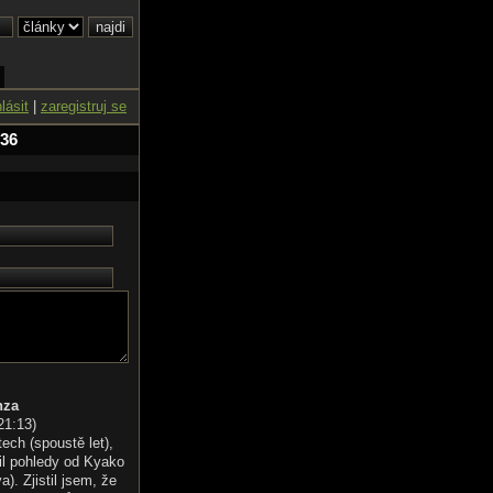
hlásit
|
zaregistruj se
 36
nza
21:13
)
tech (spoustě let),
il pohledy od Kyako
). Zjistil jsem, že