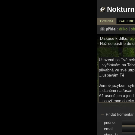
Nokturn
TVORBA
GALERIE
přidej
:
dílko
|
ob
Diskuse k dílku:
Su
Než se pustíte do d
Usazená na Tvé pel
...vyčkávám na Teb
půvabná ve své útrp
...uspávám Tě
Jemně jazykem sytí
...dlaněmi natřásám
Až usneš jen a jen T
...nasyť mne dotek
Propadni spánku můj
Přidat komentář
...pak ovládneme spo
Sni si sny, třeba ty 
jméno:
...já vstřebám Tvou
email: