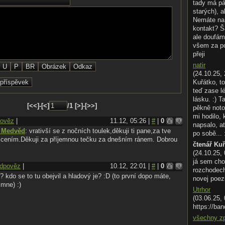
 po nocích
tady má pá
h a s maximálním návykem
starých), a
polucích
Nemáte na 
i kulkou, vodou svěcenou či křikem
kontakt? Š
ale doufám
st Tvých tužeb
všem za p
em svých nevyčerpatelných služeb
přeji
natir
...Tvé temné mámení...Tvá Sukuba
(24.10.25, 
Kuřátko, to
teď zase l
lásku. :) T
[<<]-[<]
/1 [>]-[>>]
pěkně noto
mi hodilo,
ověz
|
11.12, 05:26 |
#
|
0
napsalo, ať
r Medvěd
: vrativší se z nočních toulek,děkuji ti pane,za tve
po sobě... 
i cením.Děkuji za příjemnou tečku za dnešním ránem. Dobrou
čtenář Ku
(24.10.25,
já sem cho
dpověz
|
10.12, 22:01 |
#
|
0
rozchodech.
o? kdo se to tu obejvil a hladový je? :D (to první dopo máte,
novej poez
mne) :)
Utrhor
(03.06.25,
https://ban
všechny z