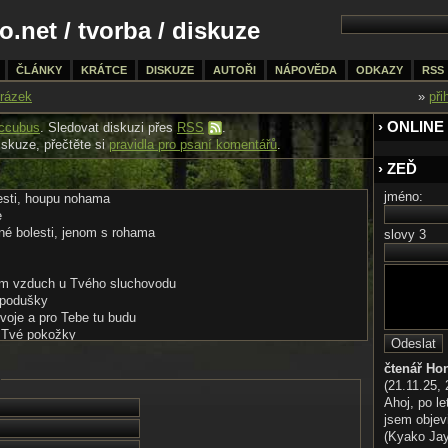
o.net
/
tvorba
/ diskuze
ČLÁNKY
KRÁTCE
DISKUZE
AUTOŘI
NÁPOVĚDA
ODKAZY
RSS
rázek
»
při
› ONLINE
ccubus
. Sledovat diskuzi přes
RSS
.
iskuze, přečtěte si
pravidla pro psaní komentářů
.
› ZEĎ
jméno:
esti, houpu nohama
e
né bolesti, jenom s rohama
slovy 3
m vzduch u Tvého sluchovodu
 podušky
voje a pro Tebe tu budu
y Tvé pokožky
 drahý, já Ti pomohu
čtenář Ho
lu Tvůj chtíč a Tvé touhy
(21.11.25, 
o Bohu
Ahoj, po le
 sílu mužnou, k tomu mám vlohy
jsem objev
(Kyako Jaya