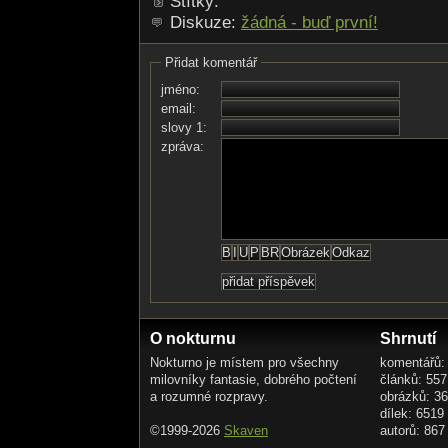
Štítky:
Diskuze:
žádná - buď první!
Přidat komentář
jméno:
email:
slovy 1:
zpráva:
O nokturnu
Shrnutí
Nokturno je místem pro všechny
komentářů:
milovníky fantasie, dobrého počtení
článků: 557
a rozumné rozpravy.
obrázků: 3
dílek: 6519
©1999-2026
Skaven
autorů: 867