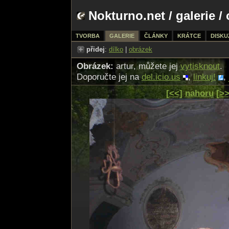
Nokturno.net
/
galerie
/ 
TVORBA
GALERIE
ČLÁNKY
KRÁTCE
DISKU
přidej
:
dílko
|
obrázek
Obrázek:
artur, můžete jej
vytisknout
.
Doporučte jej na
del.icio.us
,
linkuj!
,
[<<]
nahoru
[>>