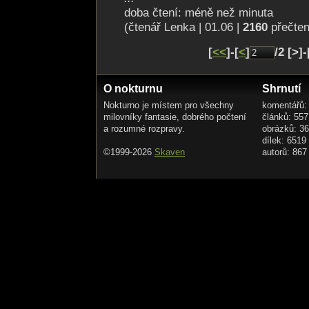
doba čtení: méně než minuta
(čtenář Lenka | 01.06 |
2160
přečten
[
<<
]-[
<
]
/2 [>]
O nokturnu
Shrnutí
Nokturno je místem pro všechny
komentářů:
milovníky fantasie, dobrého počtení
článků: 557
a rozumné rozpravy.
obrázků: 3
dílek: 6519
©1999-2026
Skaven
autorů: 867