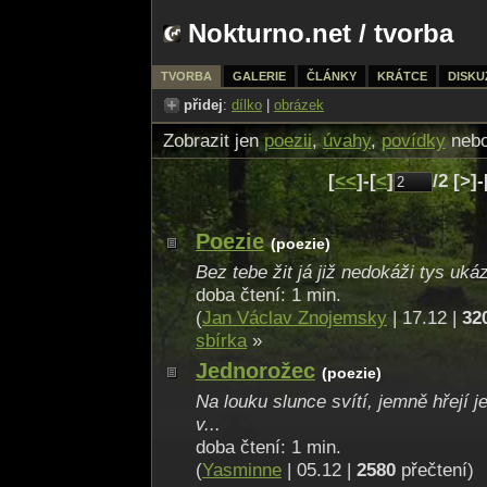
Nokturno.net
/
tvorba
TVORBA
GALERIE
ČLÁNKY
KRÁTCE
DISKU
přidej
:
dílko
|
obrázek
Zobrazit jen
poezii
,
úvahy
,
povídky
neb
[
<<
]-[
<
]
/2 [>]
Poezie
(poezie)
Bez tebe žit já již nedokáži tys uká
doba čtení: 1 min.
(
Jan Václav Znojemsky
| 17.12 |
32
sbírka
»
Jednorožec
(poezie)
Na louku slunce svítí, jemně hřejí 
v...
doba čtení: 1 min.
(
Yasminne
| 05.12 |
2580
přečtení)