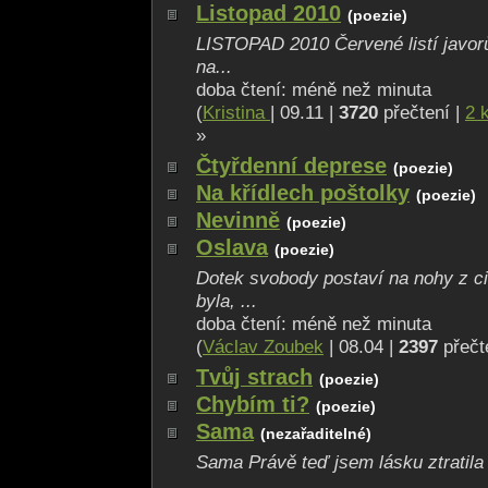
Listopad 2010
(poezie)
LISTOPAD 2010 Červené listí javor
na...
doba čtení: méně než minuta
(
Kristina
| 09.11 |
3720
přečtení |
2 
»
Čtyřdenní deprese
(poezie)
Na křídlech poštolky
(poezie)
Nevinně
(poezie)
Oslava
(poezie)
Dotek svobody postaví na nohy z c
byla, ...
doba čtení: méně než minuta
(
Václav Zoubek
| 08.04 |
2397
přečt
Tvůj strach
(poezie)
Chybím ti?
(poezie)
Sama
(nezařaditelné)
Sama Právě teď jsem lásku ztratila 
...