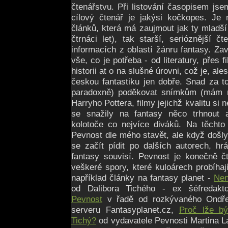
čtenářstvu. Při listování časopisem jse
cílový čtenář je jakýsi kočkopes. Je
článků, která má zaujmout jak ty mladší 
čtrnáci let), tak starší, serióznější č
informacích z oblastí žánru fantasy. Zav
vše, co je potřeba - od literatury, přes 
historii at o na slušné úrovni, což je, a
českou fantastiku jen dobře. Snad za 
paradoxně) poděkovat snímkům (mám n
Harryho Pottera, filmy jejichž kvalitu si
se snažily na fantasy něco trhnout 
kolotoče co nejvíce diváků. Na těchto
Pevnost dle mého stavět, ale když došly
se začít pídit po dalších autorech, h
fantasy souvisí. Pevnost je konečně č
veškeré spory, které kuloárech probíhají
například články na fantasy planet -
Nen
od Dalibora Tichého - ex šéfredakt
Pevnost
v řadě od rozkývaného Ondřej
serveru Fantasyplanet.cz,
Proč lže bý
Tichý?
od vydavatele Pevnosti Martina 