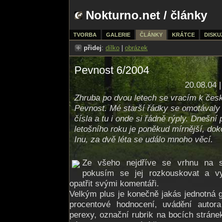
Nokturno.net
/
články
TVORBA
GALERIE
ČLÁNKY
KRÁTCE
DISKU
přidej
:
dílko
|
obrázek
Pevnost 6/2004
20.08.04 
Zhruba po dvou letech se vracím k če
Pevnost. Mé starší řádky se omotávaly 
čísla a tu i onde si řádně rýply. Dnešní
letošního roku je poněkud mírnější, dok
Inu, za dvě léta se událo mnoho věcí.
Ze všeho nejdříve se vrhnu na s
pokusím se jej rozkouskovat a v
opatřit svými komentáři.
Velkým plus je konečně jakás jednotná g
procentové hodnocení, uvádění autor
perexy, označní rubrik na bocích stránek