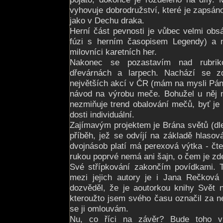
vyhovuje dobrodružství, které je zapsáno
jako v Dechu draka.
Herní část pevnosti je vůbec velmi obs
fúzi s herním časopisem Legendy) a n
milovníci karetních her.
Nakonec se pozastavím nad rubrik
dřevárnách a larpech. Nachází se 
největších akcí v ČR (mám na mysli Pána
návod na výrobu meče. Bohužel u něj n
nezmiňuje trend obalování mečů, byť je
dosti individuální.
Zajímavým projektem je Brána světů (dl
příběh, jež se odvíjí na základě hlasov
dvojnásob platí má perexová výtka - čte
rukou poprvé nemá ani šajn, o čem je zd
Své střípkování zakončím povídkami. Ty
mezi jejich autory je i Jana Rečková
dozvěděl, že je aoutorkou knihy Svět 
kteroužto jsem svého času označil za n
se ji omlouvám.
Nu, co říci na závěr? Bude toho v