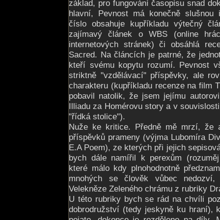
základ, pro fungování časopisu snad do
hlavní, Pevnost má konečně slušnou i
číslo obsahuje kupříkladu výtečný člá
zajímavý článek o WBS (online hrác
internetových stránek) či obsáhlá rec
Sacred. Na článcích je patrné, že jednotl
kteří svému kopytu rozumí. Pevnost v
striktně "vzdělávací" příspěvky, ale r
charakteru (kupříkladu recenze na film 
pobavil natolik, že jsem jejímu autorovi
Illiadu za Homérovu story a v souvislosti
"řídká stolice").
Nuže ke kritice. Předně mě mrzí, že a
příspěvků prameny (výjma Lubomíra Div
E.A Poem), ze kterých při jejich sepisov
bych dále namířil k perexům (rozuměj
které málo kdy plnohodnotně předznam
mnohých se člověk vůbec nedozví,
Velekněze Zeleného chrámu z rubriky Dr
U této rubriky bych se rád na chvíli poza
dobrodružství (tedy jeskyně ku hraní), k
pojato, dokonce je rozděleno na díly