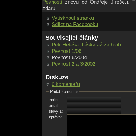
Pevnosti
znovu od Ondřeje Jireše.). Tí
zdaru.
Vytisknout stránku
Sdílet na Facebooku
Související články
Petr Heteša: Láska až za hrob
Pevnost 1/06
Pevnost 6/2004
Pevnost 2 a 3/2002
Diskuze
0 komentářů
Přidat komentář
jméno:
email:
slovy 1:
zpráva: