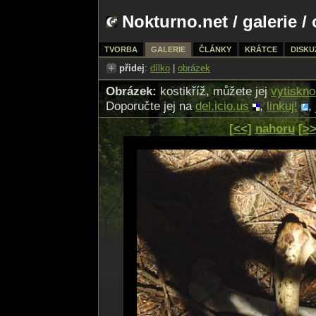
Nokturno.net
/
galerie
/ 
TVORBA
GALERIE
ČLÁNKY
KRÁTCE
DISKU
přidej
:
dílko
|
obrázek
Obrázek:
kostikříž, můžete jej
vytiskno
Doporučte jej na
del.icio.us
,
linkuj!
,
[<<]
nahoru
[>>