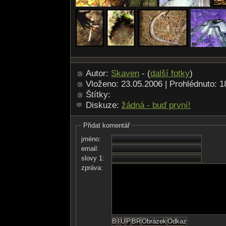
Autor:
Skaven
- (
další fotky
)
Vloženo: 23.05.2006 | Prohlédnuto: 
Štítky:
Diskuze:
žádná - buď první!
Přidat komentář
jméno:
email:
slovy 1:
zpráva: