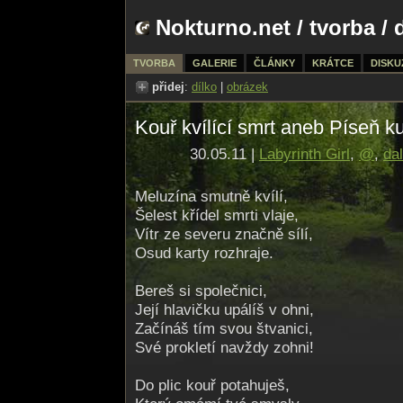
Nokturno.net
/
tvorba
/ 
TVORBA
GALERIE
ČLÁNKY
KRÁTCE
DISKU
přidej
:
dílko
|
obrázek
Kouř kvílící smrt aneb Píseň k
30.05.11 |
Labyrinth Girl
,
@
,
dal
Meluzína smutně kvílí,
Šelest křídel smrti vlaje,
Vítr ze severu značně sílí,
Osud karty rozhraje.
Bereš si společnici,
Její hlavičku upálíš v ohni,
Začínáš tím svou štvanici,
Své prokletí navždy zohni!
Do plic kouř potahuješ,