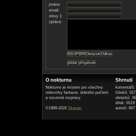
jméno:
email:
slovy 1:
zpráva:
O nokturnu
Shrnutí
Nokturno je místem pro všechny
komentářů:
milovníky fantasie, dobrého počtení
článků: 557
a rozumné rozpravy.
obrázků: 3
dílek: 6519
©1999-2026
Skaven
autorů: 867