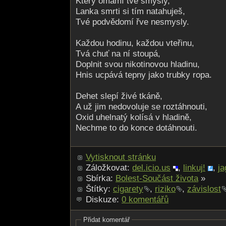
Který omámí tvé smysly,
Lanka smrti si tím natahuješ,
Tvé podvědomí řve nesmysly.
Každou hodinu, každou vteřinu,
Tvá chuť na ní stoupá,
Doplnit svou nikotinovou hladinu,
Hnis ucpává tepny jako trubky ropa.
Dehet slepí živé tkáně,
A už jim nedovoluje se roztáhnouti,
Oxid uhelnatý kolísá v hladině,
Nechme to do konce dotáhnouti.
Vytisknout stránku
Záložkovat:
del.icio.us
,
linkuj!
,
ja
Sbírka:
Bolest-Součást života
»
Štítky:
cigarety
,
riziko
,
závislost
Diskuze:
0 komentářů
Přidat komentář