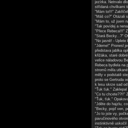
jezírka. Netrvalo dl
střídaná chvilkami t
"Mám to!!!" Zakřičel
"Máš co?" Otázali s
"Mám to, už jsem na
"Tak povídej a nena
"Přece Rebeca!!!" Z
"Stará Becky...?" O
"No jasně! - Uplete 
"Jdeme!" Pronesl j
představa jablka op
křižáka, staré dobré
velice náladovou Be
Rebeca bydlela na 
stromů měla utkané 
měly v podstatě ste
proto se Gertruda od
k lesu skrze sad od 
"Ťuk ťuk." Zaklepa
"Co tu chcete??!!" 
"Ťuk, ťuk." Opakova
"Jděte do hajzlu, c
"Becky, pojď ven, p
"Jo to jste vy, počke
pavučinového otvoru
instinktivně uskoči