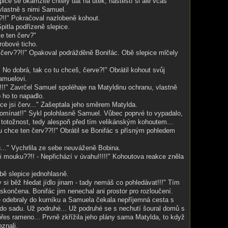
pice se okamžitě chtěly dát na útěk, naštěstí si ale včas
 vlastně s nimi Samuel.
?!!" Pokračoval nazlobeně kohout.
Špitla podřízeně slepice.
ce ten červ?"
robové ticho.
 červ??!!" Opakoval podrážděně Bonifác. Obě slepice mlčely
No dobrá, tak co tu chceš, červe?!" Obrátil kohout svůj
amuelovi.
!!" Zavrčel Samuel spoléhaje na Matyldinu ochranu, vlastně
 ho to napadlo.
ece jsi červ..." Zašeptala jeho směrem Matylda.
omínat!!" Sykl polohlasně Samuel. Vůbec poprvé to vypadalo,
i totožnost, tedy alespoň před tím velikánským kohoutem...
u chce ten červ??!!" Obrátil se Bonifác s přísným pohledem
u..." Vychrlila ze sebe neuváženě Bobina.
 mouku??!! - Nepřichází v úvahu!!!!!" Kohoutova reakce zněla
obě slepice jednohlasně.
ty si běž hledat jídlo jinam - tady nemáš co pohledávat!!!" Tím
 skončena. Bonifác jim nenechal ani prostor pro rozloučení.
ě odebraly do kurníku a Samuela čekala nepříjemná cesta s
do sadu. Už podruhé... Už podruhé se s nechutí šoural domů s
es rameno... Prvně zkřížila jeho plány sama Matylda, to když
eznali.