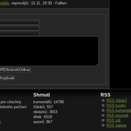
ntáře
, nejnovější: 15.11, 18:30 - Falllen
Shrnutí
RSS
RSS článků
 pro všechny
komentářů: 14788
RSS tvorby
 dobrého počtení
článků: 557
RSS komentá
.
obrázků: 3653
RSS novinek
dílek: 6519
RSS zdi
n
autorů: 867
RSS galerie