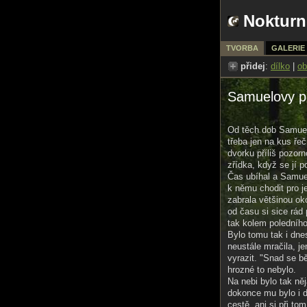
Nokturn
TVORBA
GALERIE
přidej
:
dílko
|
ob
Samuelovy př
Od těch dob Samuel
třeba jen na kus řeč
dvorku příliš pozor
zřídka, když se jí 
Čas ubíhal a Samuelo
k němu chodit pro j
zabrala většinou ok
od času si sice rád 
tak kolem poledního
Bylo tomu tak i dne
neustále mračila, j
vyrazit. "Snad se b
hrozné to nebylo.
Na nebi bylo tak něj
dokonce mu bylo i d
cestě, ani si při to