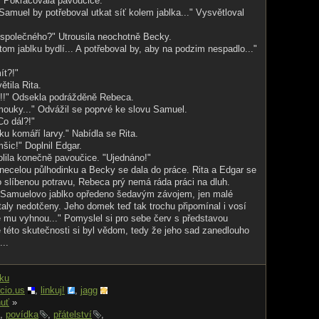
" Pokračovala pavoučice.
 Samuel by potřeboval utkat síť kolem jablka..." Vysvětloval
 společného?" Utrousila neochotně Becky.
 v tom jablku bydlí... A potřeboval by, aby na podzim nespadlo..."
ít?!"
ětila Rita.
u!!" Odsekla podrážděně Rebeca.
mouky..." Odvážil se poprvé ke slovu Samuel.
Co dál?!"
ku komáří larvy." Nabídla se Rita.
mšic!" Doplnil Edgar.
volila konečně pavoučice. "Ujednáno!"
 necelou půlhodinku a Becky se dala do práce. Rita a Edgar se
o slíbenou potravu, Rebeca prý nemá ráda práci na dluh.
o Samuelovo jablko opředeno šedavým závojem, jen malé
aly nedotčeny. Jeho domek teď tak trochu připomínal i vosí
 mu vyhnou..." Pomyslel si pro sebe červ s představou
této skutečnosti si byl vědom, tedy že jeho sad zanedlouho
...
nku
icio.us
,
linkuj!
,
jagg
uť
»
,
povídka
,
přátelství
,