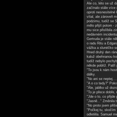
Ale co, léto se už 
začínalo stále více
oproti nesnesitelné
vítal, ale zároveň mu
podzimu, tudíž se S
mělo přijít potom - 
mu sice přislíbila z
nedávném incidentu
Gertruda je stále n
o radu Ritu a Edgar
vážka a slunéčko s
Hned druhý den rán
kaluž obehnanou kol
tudíž nebylo pochyb
někde poblíž. Patří
"To jsou k nám host
dálky.
"No ani se neptej...
"A o co tedy?" Pokr
"Ále, jablko už dozr
"To je přece dobře, 
"Jde o to, co přijde
"Jasně..." Změnila 
"No proto jsem přiše
"Počkej tu, skočím 
odletěla. Samuel me