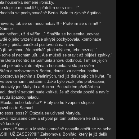
ala housenka neméně ironicky.
le slepice mi neublíží, přátelím se s nimi...!"
chechtla se pochybovačně Berta. Byla to zjevně Agátina
i nevěříš, tak se se mnou nebav!!! - Přátelím se s nimi!!!"
 Samuel.
ed nečerti, už ti věřím..." Snažila se housenka urovnat
ravdě o jeho tvrzení stále skrytě pochybovala, kombinace
 červ jí přišla poněkud postavená na hlavu...
š jít se mnou. Ale počkáš před mlýnem, tebe neznají."
 tohle si nechám ujít... Ale můžeš se stavit až půjdeš zpátky."
ě Berta nechtíc se Samuela znovu dotknout. Tím se jejich
muel pokračoval do mlýna a housenka si šla po svém.
štěm a rozhovorem s Bertou, dorazil za necelou hodinu
ozorován jedním z Darininých, teď již dorůstajících kuřat. To
vštěvu oznámit ostatním. Jaké bylo však jeho překvapení,
dorazily jen Matylda a Bobina. Po krátkém přivítání mu
tuaci, dnešní setkání bude krátké. Je už docela pozdě a navíc
ravdu špatnou náladu.
Mouku, nebo kukuřici?" Ptaly se ho kvapem slepice.
goval na to Samuel.
to ssss, ssss?" Otázala se udiveně Matylda.
oval rozrušeně červ a uhýbal při tom pohledem ke straně.
vě koukaly.
l znovu Samuel a Matyldu konečně napadlo otočit se za sebe.
!! UŽ ZASE???!!!" Zahromoval Bonifác, který je již delší