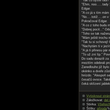
"Tak co byste rádi?
"Ehm, noo......tady
Edgar.
"A co já s tím mám
"No.....totiž.....on
Pokračoval Edgar.
"A co z toho budu m
"Dobrej pocit..." Odv
"Toho se tak nažer
"Mám ještě trochu 
"Tak tu si schovej! 
"Nachytám ti v jezír
"A já ti přinesu pár 
"To už zní líp." Po
Do sadu dorazili za
mezitím odebrali pr
Zanedlouho již byl
okénko a dveře zůst
hnízdo. "Alespoň se
česačů ovoce. Také 
čeká sklízení jablek
Vytisknout strá
Záložkovat:
del.
Sbírka:
Všehoch
Štítky:
příroda