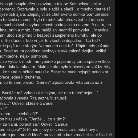
dávno přehouplo přes polovinu, a tak se Samuelovo jablko
 červenat. Dozrávalo a bylo sladší a sladší, o mnoho chutnější
 kyselosti zjara. Zlepšující se chuť svého domku Samuel sice
 to činilo starosti. Byla to totiž také předzvěst blížícího se
amuel obával nevyhnutelnosti pádu jablka na zem. A na to, co
zima, sníh a mráz, červ raději ani nechtěl pomyslet... Matylda
imní útočiště přímo v bezpečí zatepleného kurníku, ale po
 s Bonifácem, kdo ví jak to všechno dopadne... Co teď?
ěkde pryč a se starým Normanem není řeč. Půjde tedy požádat
a. Snad mu ta poněkud neobvyklá vykutálená dvojka, veliká
edmitečné, nějak pomohou.
o se vydal k místnímu rybníčku připomínajícímu spíše velkou
em dokola rákosím. Malé jezírko bylo královstvím vážky Rity,
, že tu na ni někde narazí a Edgar se bude nejspíš potloukat
 přece jeden k druhému.
i, co tě sem přivádí, Same?" Zpozorovala Rita červa už z
.. Bonifác mě vykopnul z mlýna, ale o to tu teď nejde..."
ačovala zvesela Rita neznajíc situaci.
ává..." Odvětil sklesle Samuel.
ne?"
 potom.....,nechápeš?"
tón hlasu vážka. "Jenže.....co s tím?"
l za vámi, poradit se." Odvětil Samuel.
pro Edgara!" S těmito slovy se zvedla ze stébla trávy s
zitím jen smutně hleděl na vlastní odraz zrcadlící se v hladině