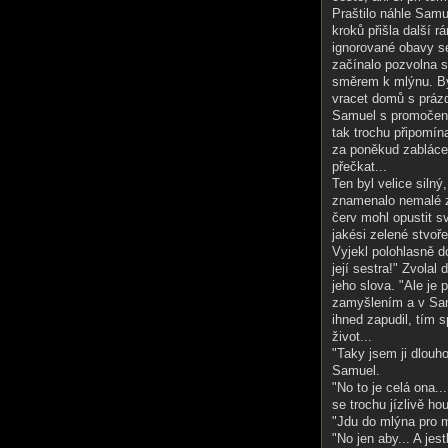
Praštilo náhle Samu
kroků přišla další r
ignorované obavy se
začínalo pozvolna sí
směrem k mlýnu. Byl
vracet domů s práz
Samuel s promočený
tak trochu připomín
za poněkud zabláce
přečkat...
Ten byl velice silný
znamenalo nemalé z
červ mohl opustit sv
jakési zelené stvoře
Vyjekl polohlasně d
její sestra!" Zvola
jeho slova. "Ale je
zamyšlením a v Sam
ihned zapudil, tím 
život...
"Taky jsem ji dlouho
Samuel.
"No to je celá ona.
se trochu jízlivě ho
"Jdu do mlýna pro m
"No jen aby... A jes