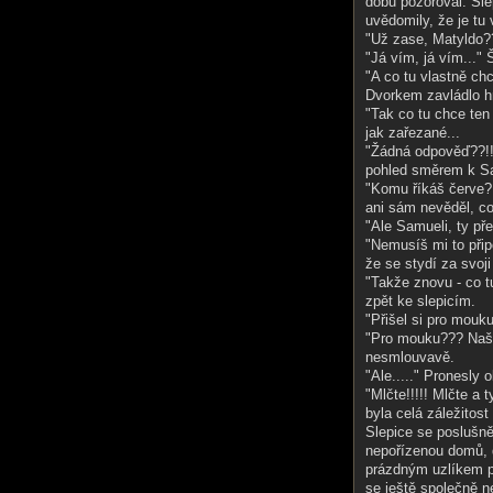
dobu pozoroval. Sle
uvědomily, že je tu
"Už zase, Matyldo?
"Já vím, já vím..." 
"A co tu vlastně ch
Dvorkem zavládlo h
"Tak co tu chce ten
jak zařezané...
"Žádná odpověď??!! 
pohled směrem k S
"Komu říkáš červe?!
ani sám nevěděl, co
"Ale Samueli, ty př
"Nemusíš mi to přip
že se stydí za svoj
"Takže znovu - co t
zpět ke slepicím.
"Přišel si pro mouk
"Pro mouku??? Naši
nesmlouvavě.
"Ale....." Pronesly 
"Mlčte!!!!! Mlčte a 
byla celá záležitost
Slepice se poslušn
nepořízenou domů, 
prázdným uzlíkem př
se ještě společně n