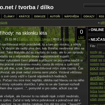
o.net
/
tvorba
/ dílko
ČLÁNKY
KRÁTCE
DISKUZE
AUTOŘI
NÁPOVĚDA
ODKAZY
RSS
rázek
»
při
› ONLINE
0
íhody: na sklonku léta
Líbí!
15.11.08 |
Falllen
,
@
,
další tvorba
| 4011 x |
vypínač
› NEJČAS
 navštěvoval mlýn pravidelně, tu a tam pro mouku, a někdy
Filtr:
i. V obojím ale raději přes den, kdy Bonifác nevěnoval dění na
pocity
aa
...
nosti. Také Matylda občas zavítala do sadu, ale to jen opravdu
vzpomínka
podařilo se z mlýnského dvora nepozorovaně vypařit.
mládí
v
les
vi vykutálení červí přátelé a příbuzní se pozvolna naučili si
podzim
kre
eho pracně získávanou mouku, cesta do mlýna a zpět totiž
pocit
sm
olo půl dne, a tak Samuel navštěvoval mlýn stále častěji. Čas
přivstal, ale jinak nebyl zrovna ranní ptáče. Vstával většinou
humor
srdc
 a své cesty vážil v časně odpoledních hodinách.
antilistí
s. Počasí mu sice moc nepřálo, obloha nad hlavou se na něho
strach
sen
en místy vykouklo sluníčko. I přes to se ale Samuel rozhodl
momentka
ěhem dne vyjasní...", pomyslel si pro sebe, ačkoli zas tak
hrůza
horro
město
nadě
ak všelijak, ale červovi to na náladě nijak zvlášť neubíralo,
vztah
zklam
o zpěvu. Začal si tedy lehce pobrukovat a pokračoval dál v
m nevšiml, že se obloha zatahuje čím dál tím více. "Jauuu!!!"