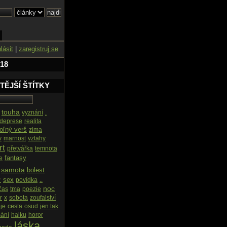
hlásit
|
zaregistruj se
 18
TĚJŠÍ ŠTÍTKY
touha
vyznání
.
deprese
realita
oľný verš
zima
v
marnost
vztahy
rt
přetvářka
temnota
fantasy
e
samota
bolest
sex
*
povídka
..
noc
čas
tma
poezie
r
x
sobota
zoufalství
je
cesta
osud
jen tak
ání
haiku
horor
láska