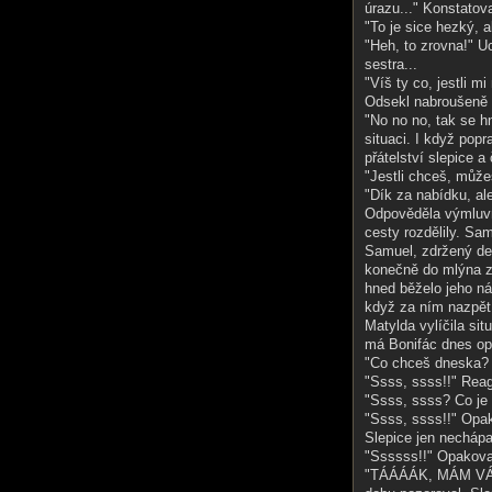
úrazu..." Konstatov
"To je sice hezký, a
"Heh, to zrovna!" U
sestra...
"Víš ty co, jestli m
Odsekl nabroušeně
"No no no, tak se hn
situaci. I když pop
přátelství slepice a
"Jestli chceš, může
"Dík za nabídku, ale
Odpověděla výmluvn
cesty rozdělily. Sa
Samuel, zdržený de
konečně do mlýna zp
hned běželo jeho ná
když za ním nazpět 
Matylda vylíčila si
má Bonifác dnes op
"Co chceš dneska? 
"Ssss, ssss!!" Rea
"Ssss, ssss? Co je 
"Ssss, ssss!!" Opak
Slepice jen nechápa
"Ssssss!!" Opakova
"TÁÁÁÁK, MÁM VÁS!!