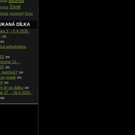
boda
život
moce
říroda
nenávist
žena
UKANÁ DÍLKA
ara 3. - 6.4.2026 -
C
250
361
cká pahorkatina
025
366
iturné 13. -
025
380
i nepíšeš?
384
 po mapě
384
ch
385
m tě na dálku
385
né 27. - 29.6.2025 -
386