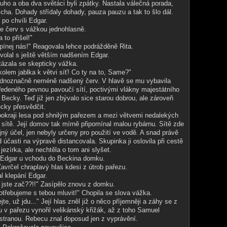
ouho a oba dva světáci byli zpátky. Nastala válečná porada,
icha. Dohady střídaly dohady, pauza pauzu a tak to šlo dál.
 po chvíli Edgar.
e červ s vážkou jednohlasně.
 to přišel!"
pínej nás!" Reagovala lehce podrážděně Rita.
volal s ještě větším nadšením Edgar.
tázala se skepticky vážka.
kolem jablka k větvi síť! Co ty na to, Same?"
ednoznačně neméně nadšený červ. V hlavě se mu vybavila
ředeného pevnou pavoučí sítí, poctivými vlákny majestátního
 Becky. Teď již jen zbývalo sice starou dobrou, ale zároveň
cky přesvědčit.
pokraji lesa pod shnilým pařezem a mezi větvemi nedalekých
sítě. Její domov tak mírně připomínal malou rybárnu. Sítě zde
jný účel, jen nebyly určeny pro použití ve vodě. A snad právě
 účasti na výpravě distancovala. Skupinka ji oslovila při cestě
jezírka, ale nechtěla o tom ani slyšet.
l Edgar u vchodu do Beckina domku.
Zavrčel chraplavý hlas kdesi z útrob pařezu.
l klepání Edgar.
o jste zač??!!" Zasípělo znovu z domku.
otřebujeme s tebou mluvit!" Chopila se slova vážka.
jte, už jdu..." Její hlas zněl již o něco příjemněji a záhy se z
 v pařezu vynořil velikánský křižák, až z toho Samuel
l stranou. Rebecu znal doposud jen z vyprávění.