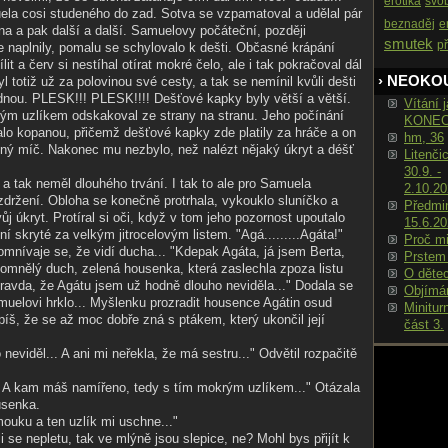
erotika
svo
ela cosi studeného do zad. Sotva se vzpamatoval a udělal pár
beznaděj
e
ána a pak další a další. Samuelovy počáteční, později
smutek
p
 naplnily, pomalu se schylovalo k dešti. Občasné krápání
lit a červ si nestíhal otírat mokré čelo, ale i tak pokračoval dál
› NEOKO
 totiž už za polovinou své cesty, a tak se nemínil kvůli dešti
dnou. PLESK!!! PLESK!!!! Dešťové kapky byly větší a větší.
Vítání j
m uzlíkem odskakoval ze strany na stranu. Jeho počínání
KONE
alo kopanou, přičemž dešťové kapky zde platily za hráče a on
hm, 36
ný míč. Nakonec mu nezbylo, než nalézt nějaký úkryt a déšť
Litenči
30.9. -
, a tak neměl dlouhého trvání. I tak to ale pro Samuela
2.10.2
držení. Obloha se konečně protrhala, vykouklo sluníčko a
Předmin
ůj úkryt. Protíral si oči, když v tom jeho pozornost upoutalo
15.6.2
ní skryté za velkým jitrocelovým listem. "Agá.........Agáta!"
Proč m
omnívaje se, že vidí ducha... "Kdepak Agáta, já jsem Berta,
Prstem
l domnělý duch, zelená housenka, která zaslechla zpoza listu
O děte
 pravda, že Agátu jsem už hodně dlouho neviděla..." Dodala se
Objímá
uelovi hrklo... Myšlenku prozradit housence Agátin osud
Minitur
spíš, že se až moc dobře zná s ptákem, který ukončil její
část 3.
 neviděl... A ani mi neřekla, že má sestru..." Odvětil rozpačitě
.. A kam máš namířeno, tedy s tím mokrým uzlíkem..." Otázala
usenka.
ouku a ten uzlík mi uschne..."
tli se nepletu, tak ve mlýně jsou slepice, ne? Mohl bys přijít k