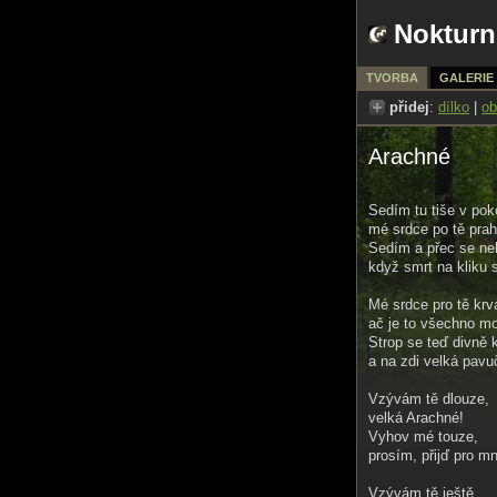
Nokturn
TVORBA
GALERIE
přidej
:
dílko
|
ob
Arachné
Sedím tu tiše v poko
mé srdce po tě prah
Sedím a přec se ne
když smrt na kliku 
Mé srdce pro tě krv
ač je to všechno mo
Strop se teď divně
a na zdi velká pavuč
Vzývám tě dlouze,
velká Arachné!
Vyhov mé touze,
prosím, přijď pro m
Vzývám tě ještě,