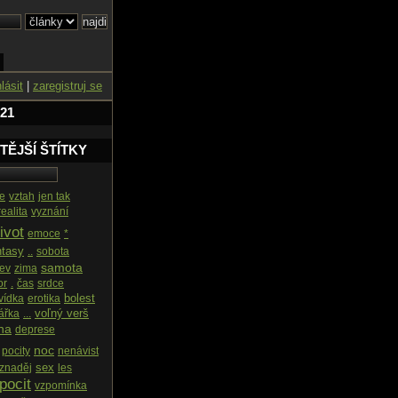
hlásit
|
zaregistruj se
 21
TĚJŠÍ ŠTÍTKY
e
vztah
jen tak
realita
vyznání
ivot
emoce
*
ntasy
..
sobota
samota
rev
zima
or
.
čas
srdce
bolest
vídka
erotika
voľný verš
ářka
...
ha
deprese
noc
pocity
nenávist
sex
znaděj
les
pocit
vzpomínka