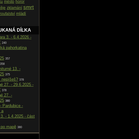
ku
město
horor
smrt
ěje
zklamání
mládí
zoufalství
UKANÁ DÍLKA
ara 3. - 6.4.2026 -
C
240
cká pahorkatina
025
357
358
iturné 13. -
025
375
i nepíšeš?
378
né 27. - 29.6.2025 -
C
378
né 27. -
025
380
- Pardubice -
 a
.3. - 1.4.2025 - část
 po mapě
380