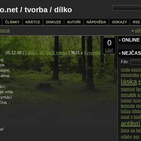
o.net
/
tvorba
/ dílko
ČLÁNKY
KRÁTCE
DISKUZE
AUTOŘI
NÁPOVĚDA
ODKAZY
RSS
rázek
»
při
› ONLINE
0
Líbí!
05.12.08 |
Falllen
,
@
,
další tvorba
| 3621 x |
vypínač
› NEJČAS
ji,
Filtr:
ne.
cesta
poezi
bojím,
momentka
sáhne...
láska
ž
ácí,
fa
marnost
je vina.
smutek
k
 kymácí
humor
horr
ina...
temnota
po
hrůza
přetv
tou
osud
x
antilistí
ne!
žena
aa
be
vztahy
sen