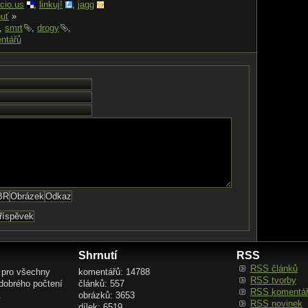
icio.us
,
linkuj!
,
jagg
uť
»
,
smrt
,
drogy
,
ntářů
Shrnutí
RSS
RSS článků
 pro všechny
komentářů: 14788
RSS tvorby
 dobrého počtení
článků: 557
RSS komentá
.
obrázků: 3653
RSS novinek
dílek: 6519