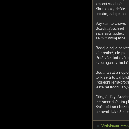
krásná Arachné!
Skrz kapky deště
prosím, zabij mne!
Vzývám tě znovu,
Božská Arachné!
zatni svůj bodec,
zevnitř vysaj mne!
Bodej a saj a nepře
vše reálné, nic pro
Prožívám teď svůj ji
svou agonii v hrobě.
Bodat a sát a nepře
tolik se ti to zalíbilo
Poslední jehla-protř
ještě mi trochu zbyl
Díky, ó díky, Arach
mé srdce štěstím p
Svět točí se i beze
a krevní tlak už kles
Vytisknout strá