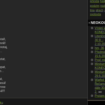
příroda
hai
podzim
nad
tma
strach
svoboda
› NEOKO
Vítání j
KONE
Litenči
staň,
30.9. -
 mně!
2.10.2
notaj,
hm, 36
..
Předmin
15.6.2
stat,
Proč m
!
Minitur
epat,
KONE
o...
Minitur
29.6.2
né,
Warhol 
lesá!
Řečany
 mne
dále 30
á!!!
2.
380
Prstem
nku