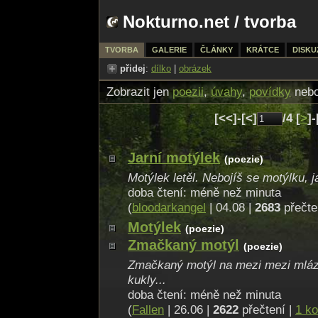
Nokturno.net
/
tvorba
TVORBA
GALERIE
ČLÁNKY
KRÁTCE
DISKU
přidej
:
dílko
|
obrázek
Zobrazit jen
poezii
,
úvahy
,
povídky
neb
[<<]-[<]
/4 [
>
]-
Jarní motýlek
(poezie)
Motýlek letěl. Nebojíš se motýlku, j
doba čtení: méně než minuta
(
bloodarkangel
| 04.08 |
2683
přečte
Motýlek
(poezie)
Zmačkaný motýl
(poezie)
Zmačkaný motýl na mezi mezi mláz
kukly...
doba čtení: méně než minuta
(
Fallen
| 26.06 |
2622
přečtení |
1 k