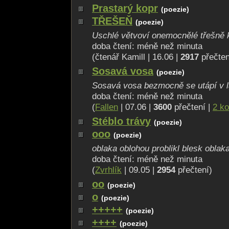
Prastarý kopr
(poezie)
TŘEŠEŇ
(poezie)
Uschlé větvoví onemocnělé třešně kř
doba čtení: méně než minuta
(čtenář Kamill | 16.06 |
2917
přečten
Sosavá vosa
(poezie)
Sosavá vosa bezmocně se utápí v lá
doba čtení: méně než minuta
(
Fallen
| 07.06 |
3600
přečtení |
2 k
Stéblo trávy
(poezie)
ooo
(poezie)
oblaka oblohou problikl blesk oblaka
doba čtení: méně než minuta
(
Zvrhlík
| 09.05 |
2954
přečtení)
oo
(poezie)
o
(poezie)
+++++
(poezie)
++++
(poezie)