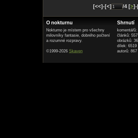
[<<]-[<]
/4 [
>
]-
O nokturnu
Shrnutí
Nokturno je místem pro všechny
komentářů:
milovníky fantasie, dobrého počtení
článků: 557
a rozumné rozpravy.
obrázků: 3
dílek: 6519
©1999-2026
Skaven
autorů: 867