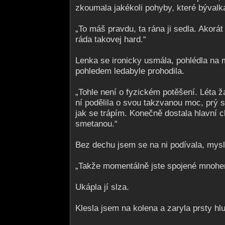
zkoumala jakékoli pohyby, které bývalka
„To máš pravdu, ta rána ji sedla. Akorát
ráda takovej hard.“
Lenka se ironicky usmála, pohlédla na
pohledem ledabyle prohodila.
„Tohle není o fyzickém potěšení. Léta ž
ní podělila o svou takzvanou moc, prý 
jak se trápím. Konečně dostala hlavní 
smetanou.“
Bez dechu jsem se na ni podívala, mysl
„Takže momentálně jste spojené mnohem 
Ukápla jí slza.
Klesla jsem na kolena a zaryla prsty hl