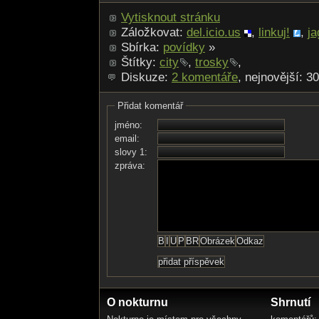
Vytisknout stránku
Záložkovat:
del.icio.us
,
linkuj!
,
ja
Sbírka:
povídky
»
Štítky:
city
,
trosky
,
Diskuze:
2 komentáře
, nejnovější: 3
Přidat komentář
jméno:
email:
slovy 1:
zpráva:
O nokturnu
Shrnutí