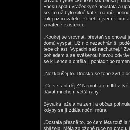
přívalu hysterického křiku. Lenka ji utn
Facku spolu-vražedkyně neustála a upa
se. To už bylo silné kafe i na mě, neho
roli pozorovatele. Přiběhla jsem k nim
zmatené existenci:
„Koukej se srovnat, přestaň se chovat 
domů vyspat! Už nic nezachráníš, poděl
tebe chlast. Vypadni seš nechutnej.“ Z
pohledem a se svěšenou hlavou odvrávo
se k Lence a chtěla ji pohladit po rameni
„Nezkoušej to. Dneska se toho zvrtlo do
„Co se s ní děje? Nemohla omdlít z tvé 
dávat mnohem větší rány.“
Bývalka ležela na zemi a občas pohnula
kdyby se jí zdála noční můra.
„Dostala přesně to, po čem léta toužila.
shlížela. Měla založené ruce na prsou,