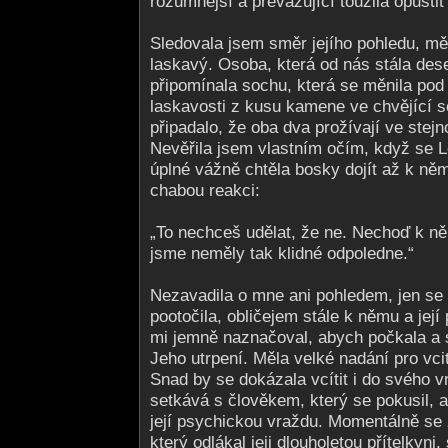
rozumnější a převažující toužila opustit
Sledovala jsem směr jejího pohledu, měn
laskavý. Osoba, která od nás stála des
připomínala sochu, která se měnila pod
laskavosti z kusu kamene ve chvějící s
připadalo, že oba dva prožívají ve stejno
Nevěřila jsem vlastním očím, když se L
úplné vážně chtěla bosky dojít až k ně
chabou reakci:
„To nechceš udělat, že ne. Nechoď k n
jsme neměly tak klidné odpoledne.“
Nezavadila o mne ani pohledem, jen s
pootočila, obličejem stále k němu a její
mi jemně naznačoval, abych počkala a s
Jeho utrpení. Měla velké nadání pro vci
Snad by se dokázala vcítit i do svého v
setkává s člověkem, který se pokusil, a
její psychickou vraždu. Momentálně se
který odlákal jeji dlouholetou přítelkyni