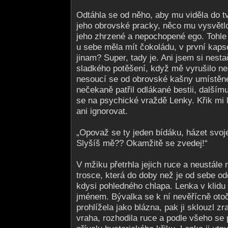
Odtáhla se od něho, aby mu viděla do tv
jeho obrovské pracky, něco mu vysvětl
jeho zhrzené a nepochopené ego. Tohle
u sebe měla mít čokoládu, v první kapse
jinam? Super, tady je. Ani jsem si nest
sladkého potěšení, když mě vyrušilo ne
nesoucí se od obrovské kašny umístěn
nečekaně patřil odlákané bestii, dalším
se na psychické vraždě Lenky. Křik mi l
ani ignorovat.
„Opovaž se ty jeden bídáku, házet svoj
Slyšíš mě?? Okamžitě se zvedej!“
V mžiku přetrhla jejich ruce a neustál
trosce, která do doby než je od sebe odd
kdysi pohledného chlapa. Lenka v klidu v
jménem. Bývalka se k ní nevěřícně otočil
prohlížela jako blázna, pak ji sklouzl zr
vraha, rozhodila ruce a podle všeho se