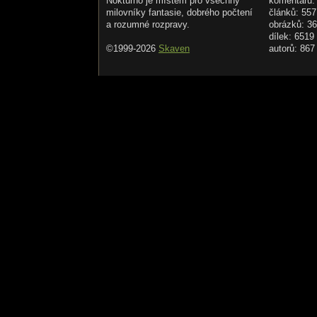
Nokturno je místem pro všechny
komentářů:
milovníky fantasie, dobrého počtení
článků: 557
a rozumné rozpravy.
obrázků: 3
dílek: 6519
©1999-2026
Skaven
autorů: 867