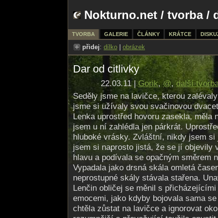
Nokturno.net
/
tvorba
/ 
TVORBA
GALERIE
ČLÁNKY
KRÁTCE
DISKU
přidej
:
dílko
|
obrázek
Dar od citlivky
22.03.11 |
Gorik
,
@
,
další tvorb
Seděly jsme na lavičce, kterou zaléval
jsme si užívaly svou svačinovou dvace
Lenka uprostřed hovoru zasekla, měla n
jsem u ní zahlédla jen párkrát. Uprostřed
hluboké vrásky. Zvláštní, nikdy jsem si 
jsem si naprosto jistá, že se jí objevily 
hlavu a podívala se opačným směrem ne
Vypadala jako drsná skála omletá čase
neprostupné skály stávala stařena. Un
Lenčin obličej se měnil s přicházejícími
emocemi, jako kdyby bojovala sama se 
chtěla zůstat na lavičce a ignorovat okol