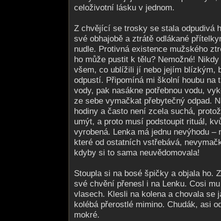
celoživotní lásku v jednom.
Z chvějící se trosky se stala odpudivá 
své obhajobě a ztrátě odlákané přítelkyn
nudle. Protivná existence mužského ztr
ho může pustit k tělu? Nemožné! Nikdy
všem, co ublížili jí nebo jejím blízkým,
odpustí. Připomíná mi školní houbu na ta
vody, pak nasákne potřebnou vodu, vyk
ze sebe vymačkat přebytečný odpad. N
hodiny a často není zcela suchá, protož
umýt, a proto musí podstoupit rituál, kv
vyrobená. Lenka má jednu nevýhodu – ni
které od ostatních vstřebává, nevymač
kdyby si to sama neuvědomovala!
Stoupla si na bosé špičky a objala ho. 
své chvění přenesl i na Lenku. Cosi mu 
vlasech. Klesli na kolena a chovala se 
kolébá přerostlé mimino. Chudák, asi o
mokré.