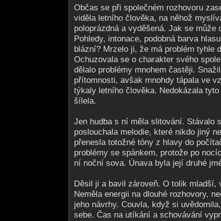
Občas se při společném rozhovoru zase
viděla letního člověka, na něhož myslíva
poloprázdná a vyděšená. Jak se může 
Pohledy, intonace, podobná barva hla
blázní? Mrzelo ji, že má problém tyhle d
Ochuzovala se o charakter svého společ
dělalo problémy mnohem častěji. Snažil
přítomnosti, avšak mnohdy tápala ve v
týkaly letního člověka. Nedokázala tyto 
šílela.
Jen hudba s ní měla slitování. Stávalo s
poslouchala melodie, které nikdo jiný 
přenesla totožné tóny z hlavy do počít
problémy se spánkem, protože po nocíc
ní noční sova. Únava byla její druhé jm
Děsil ji a bavil zároveň. O tolik mladší,
Neměla energii na dlouhé rozhovory, nec
jeho návrhy. Couvla, když si uvědomila
sebe. Čas na utíkání a schovávání vypr