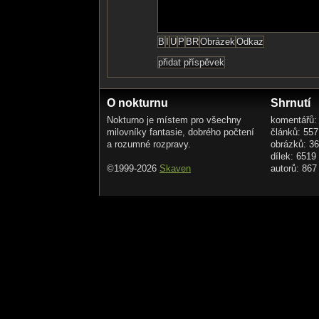
O nokturnu
Shrnutí
Nokturno je místem pro všechny
komentářů:
milovníky fantasie, dobrého počtení
článků: 557
a rozumné rozpravy.
obrázků: 3
dílek: 6519
©1999-2026
Skaven
autorů: 867