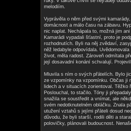
ruky. V takové chvíli se nejraději oddá
melodiím.
Vyprávěla o něm před svými kamarády, k
domácnost a málo času na zábavu. Hyp
nic naplat. Nechápala to, možná jim ani
Kamarádi vypadali šťastní, proto je podp
rozhodnutích. Byli na něj zvědaví, zasyp
něž ledabyle odpovídala. Uvědomovala si
život, měla radost. Zároveň odmítala pře
její dosavadní konání schvalují. Projevi
Mluvila s ním o svých přátelích. Bylo j
ze vzpomínky na vzpomínku. Občas ji m
lidech a v situacích zorientoval. Těžko ří
Poslouchal, to stačilo. Tóny ji přepadal
snažila se soustředit a vnímat, ale něk
svém nedotknutelném obláčku. Znala pá
utužení vztahů s jejími přáteli dosud ne
důvodu, že byli starší, rodili děti a star
polovičky, plánovali budoucnost. Nenaš