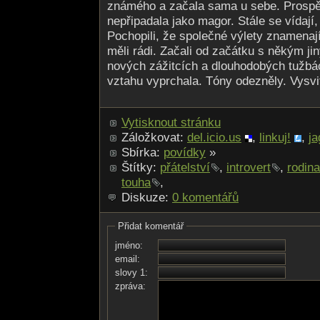
známého a začala sama u sebe. Prospělo
nepřipadala jako magor. Stále se vídají,
Pochopili, že společné výlety znamenají
měli rádi. Začali od začátku s někým jin
nových zážitcích a dlouhodobých tužbác
vztahu vyprchala. Tóny odezněly. Vysvit
Vytisknout stránku
Záložkovat:
del.icio.us
,
linkuj!
,
ja
Sbírka:
povídky
»
Štítky:
přátelství
,
introvert
,
rodina
touha
,
Diskuze:
0 komentářů
Přidat komentář
jméno:
email:
slovy 1:
zpráva: