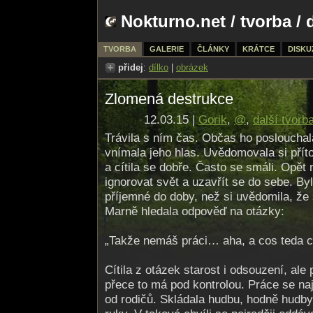
Nokturno.net
/
tvorba
/ 
TVORBA
GALERIE
ČLÁNKY
KRÁTCE
DISKU
přidej
:
dílko
|
obrázek
Zlomená destrukce
12.03.15 |
Gorik
,
@
,
další tvorb
Trávila s ním čas. Občas ho poslouchala
vnímala jeho hlas. Uvědomovala si přít
a cítila se dobře. Často se smáli. Opět
ignorovat svět a uzavřít se do sebe. By
příjemné do doby, než si uvědomila, ž
Marně hledala odpověď na otázky:
„Takže nemáš práci… aha, a cos teda ce
Cítila z otázek starost i odsouzení, ale
přece to má pod kontrolou. Práce se na
od rodičů. Skládala hudbu, hodně hudby.