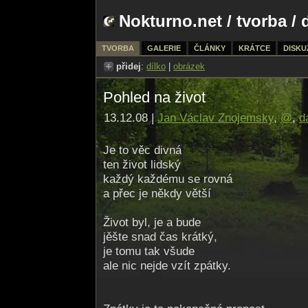
Nokturno.net
/
tvorba
/ 
TVORBA
GALERIE
ČLÁNKY
KRÁTCE
DISKU
přidej
:
dílko
|
obrázek
Pohled na život
13.12.08 |
Jan Václav Znojemsky
,
@
,
d
Je to věc divná
ten život lidský
každý každému se rovná
a přec je někdy větší
Život byl, je a bude
jěšte snad čas krátký,
je tomu tak všude
ale nic nejde vzít zpátky.