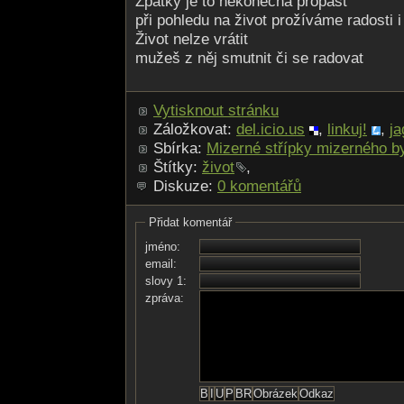
Zpátky je to nekonečná propast
při pohledu na život prožíváme radosti i 
Život nelze vrátit
mužeš z něj smutnit či se radovat
Vytisknout stránku
Záložkovat:
del.icio.us
,
linkuj!
,
ja
Sbírka:
Mizerné střípky mizerného by
Štítky:
život
,
Diskuze:
0 komentářů
Přidat komentář
jméno:
email:
slovy 1:
zpráva: