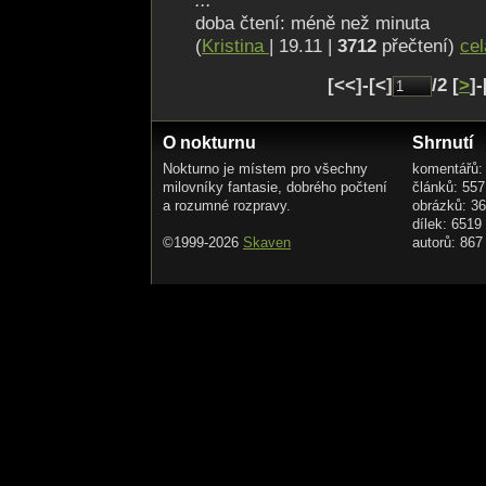
...
doba čtení: méně než minuta
(
Kristina
| 19.11 |
3712
přečtení)
cel
[<<]-[<]
/2 [
>
]-
O nokturnu
Shrnutí
Nokturno je místem pro všechny
komentářů:
milovníky fantasie, dobrého počtení
článků: 557
a rozumné rozpravy.
obrázků: 3
dílek: 6519
©1999-2026
Skaven
autorů: 867