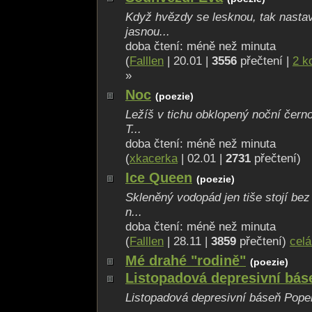
Když hvězdy se lesknou, tak nastav
jasnou...
doba čtení: méně než minuta
(
Falllen
| 20.01 |
3556
přečtení |
2 k
»
Noc
(poezie)
Ležíš v tichu obklopený noční čern
T...
doba čtení: méně než minuta
(
xkacerka
| 02.01 |
2731
přečtení)
Ice Queen
(poezie)
Skleněný vodopád jen tiše stojí bez
n...
doba čtení: méně než minuta
(
Falllen
| 28.11 |
3859
přečtení)
celá
Mé drahé "rodině"
(poezie)
Listopadová depresivní bás
Listopadová depresivní báseň Popel