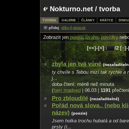
Nokturno.net
/
tvorba
TVORBA
GALERIE
ČLÁNKY
KRÁTCE
DISKU
přidej
:
dílko
|
obrázek
Zobrazit jen
poezii
,
úvahy
,
povídky
neb
[<<]-[<]
/2 [
>
]-
zbyla jen tvá vůně
(nezařaditeln
ty chvíle s Tebou mizí tak rychle a 
j...
doba čtení: méně než minuta
(
herr madved
| 06.03 |
1191
přečten
Pro zbloudilé
(nezařaditelné)
Pořád nová slova.. (nebo kli
název)
(poezie)
Jsem holka trochu hubatá a od ba
prsty (i...