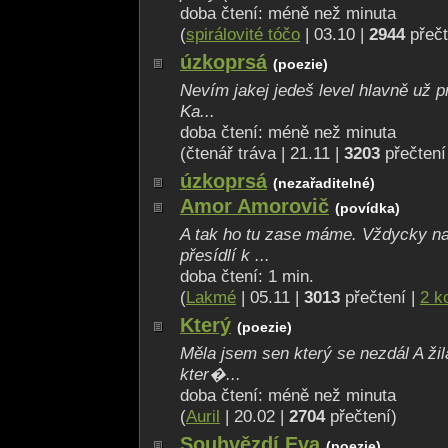
doba čtení: méně než minuta
(
spirálovité tóčo
| 03.10 |
2944
přečt
úzkoprsá
(poezie)
Nevím jakej jedeš level hlavně už 
Ka...
doba čtení: méně než minuta
(čtenář tráva | 21.11 |
3203
přečtení
úzkoprsá
(nezařaditelné)
Amor Amorovič
(povídka)
A tak ho tu zase máme. Vždycky n
přesídlí k ...
doba čtení: 1 min.
(
Lakmé
| 05.11 |
3013
přečtení |
2 k
Který
(poezie)
Měla jsem sen který se nezdál A ži
kter�...
doba čtení: méně než minuta
(
Auril
| 20.02 |
2704
přečtení)
Souhvězdí Eva
(poezie)