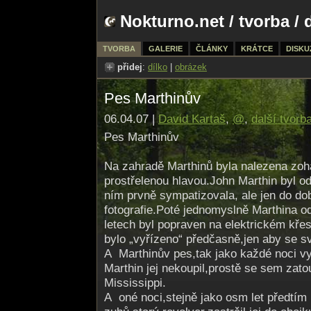
Nokturno.net
/
tvorba
/ 
TVORBA
GALERIE
ČLÁNKY
KRÁTCE
DISKU
přidej
:
dílko
|
obrázek
Pes Marthinův
06.04.07 |
David Kartaš
,
@
,
další tvorb
Pes Marthinův
Na zahradě Marthinů byla nalezena zo
prostřelenou hlavou.John Marthin byl od
ním prvně sympatizovala, ale jen do do
fotografie.Poté jednomyslně Marthina o
letech byl popraven na elektrickém kře
bylo „vyřízeno“ předčasně,jen aby se svě
A Marthinův pes,tak jako každé noci vy
Marthin jej nekoupil,prostě se sem zat
Mississippi.
A oné noci,stejně jako osm let předtím