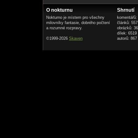
O nokturnu
Shrnutí
Nokturno je místem pro všechny
komentářů:
milovníky fantasie, dobrého počtení
článků: 557
a rozumné rozpravy.
obrázků: 3
dílek: 6519
©1999-2026
Skaven
autorů: 867