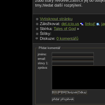
zubů starý revolver,zastrčil jej do oboj
tmy,hledat další rozptýlení.
Vytisknout stránku
Záložkovat:
del.icio.us
,
linkuj!
,
ja
Sbírka:
Tales of God
»
Štítky:
Diskuze:
0 komentářů
Přidat komentář
jméno:
email:
slovy 1:
zpráva: