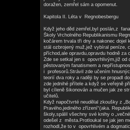
doražen, zemřel sám a opomenut.
Kapitola II. Léta v Regnobesbergu
Když jeho děd zemřel,byl poslán,z fan
Školy Vrcholného Republikanismu Reg
kočárem trvala tři dny a nakonec dojel
stál ozbrojený muž,jež vybíral peníze,
příchod,ale opravdu,opravdu hodně za 
Zde se setkal jen s opovrhlivým,již od 
pěstovaným fanatismem a nepřístupnost
i profesorů.Strávil zde učením hnusných
teorií dva roky a raději by se propadl 
zde jednihé přítele a když se veřejně 
byl cíleně šikonován a mučen jak ze st
učitelů.
Když napočtvrté neudělal zkoušky z „B
Pravého,jediného zřízení“(aka. Republi
školy,spálil všechny své knihy o „večné
odešel z města.Protloukal se jak jen m
rozhodl,že to v opovrhlivém a dogmat