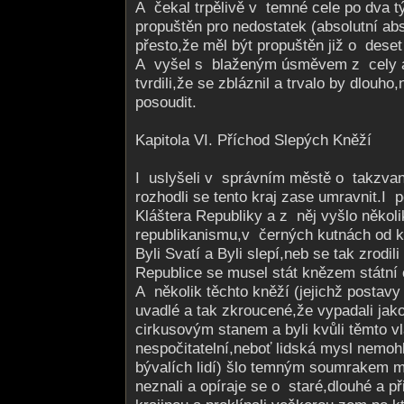
A čekal trpělivě v temné cele po dva t
propuštěn pro nedostatek (absolutní ab
přesto,že měl být propuštěn již o deset 
A vyšel s blaženým úsměvem z cely a
tvrdili,že se zbláznil a trvalo by dlouh
posoudit.
Kapitola VI. Příchod Slepých Kněží
I uslyšeli v správním městě o takzvan
rozhodli se tento kraj zase umravnit.I p
Kláštera Republiky a z něj vyšlo někol
republikanismu­,v černých kutnách od k
Byli Svatí a Byli slepí,neb se tak zrodil
Republice se musel stát knězem státní 
A několik těchto kněží (jejichž postavy
uvadlé a tak zkroucené,že vypadali jako
cirkusovým stanem a byli kvůli těmto v
nespočitatelní­,neboť lidská mysl nemoh
bývalích lidí) šlo temným soumrakem m
neznali a opíraje se o staré,dlouhé a při