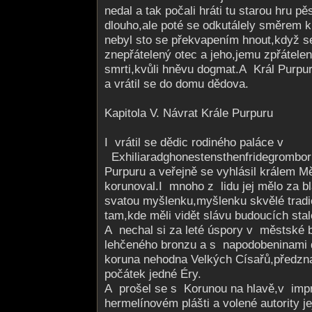
nedal a tak počali hráti tu starou hru pěs
dlouho,ale poté se odkutálely směrem k
nebyl sto se překvapením hnout,když s
znepřátelený otec a jeho,jemu zpřátelený
smrti,kvůli hněvu dogmat.A Král Purpu
a vrátil se do domu dědova.
Kapitola V. Návrat Krále Purpuru
I vrátil se dědic rodiného paláce v
Exhiliaradgho­nestensthenfri­degromborn
Purpuru a veřejně se vyhlásil králem M
korunoval.I mnoho z lidu jej mělo za b
svatou myšlenku,myšlenku skvělé tradic
tam,kde měli vidět slávu budoucích stale
A nechal si za leté úspory v městské 
lehčeného bronzu a s napodobeninami
koruna nehodna Velkých Císařů,předzna
počátek jedné Éry.
A prošel se s Korunou na hlavě,v imp
hermelínovém plášti a volené autority je