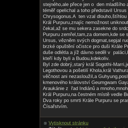
stejného,ale přece jen o den mladšího
téměř opelichal a toho představil Ursus
Chrysogonus.A ten vzal dlouho,štíhlou 
Král Purpuru,znajíc nemožnost uniknout
čekal,až se mu sekera zasekne do srdce
Purpuru zemřel,tam,za domem,kde se sk
Ursus, vězněm svých dogmat,sepjal ruc
brzké opuštění očistce pro duši Krále P
duše odlétla a jíž dávno seděl v paláci
kteří kdy byli a Budou,kdekoliv.
Byl zde dobrý,starý král Sogothi-Marri,
Legothovou a pošetilí Khola,král Vathura
věčnost ani nezasloužil,a Guhyung,posl
kmenového království Geumgwam Gaya 
Araukánie z řad Indiánů a mnoho,mnoho
Král Purpuru,na čestném místě vedle B
Dva roky po smrti Krále Purpuru se pra
Čísařstvím.
Vytisknout stránku