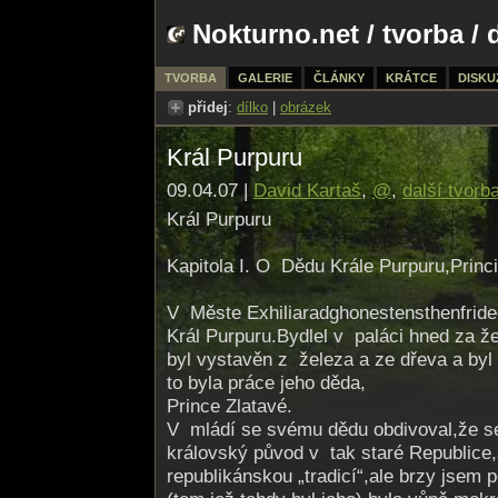
Nokturno.net
/
tvorba
/ 
TVORBA
GALERIE
ČLÁNKY
KRÁTCE
DISKU
přidej
:
dílko
|
obrázek
Král Purpuru
09.04.07 |
David Kartaš
,
@
,
další tvorb
Král Purpuru
Kapitola I. O Dědu Krále Purpuru,Princi
V Měste Exhiliaradgho­nestensthenfri­de
Král Purpuru.Bydlel v paláci hned za ž
byl vystavěn z železa a ze dřeva a byl
to byla práce jeho děda,
Prince Zlatavé.
V mládí se svému dědu obdivoval,že se
královský původ v tak staré Republice
republikánskou „tradicí“,ale brzy jsem 