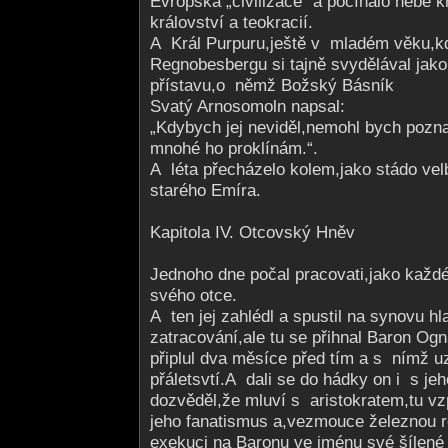
Evropská „civilizace“ a počínalo nebe
království a teokracií.
A Král Purpuru,ještě v mladém věku,k
Regnobesbergu si tajně svydělával jak
přístavu,o němž Božský Básník
Svatý Arnosomoln napsal:
„Kdybych jej neviděl,nemohl bych pozna
mnohé ho proklínám.“.
A léta přecházelo kolem,jako stádo ve
starého Emíra.
Kapitola IV. Otcovský Hněv
Jednoho dne počal pracovati,jako každé
svého otce.
A ten jej zahlédl a spustil na synovu hl
zatracování,ale tu se přihnal Baron Ogn
připlul dva měsíce před tím a s nímž u
přáletsvtí.A dali se do hádky on i s je
dozvěděl,že mluví s aristokratem,tu v
jeho fanatismus a,vezmouce železnou r
exekuci na Baronu ve jménu své šílené 