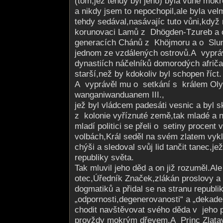
(tom,jež tehdy byl jeho) byla vůně mok
a nikdy jsem to nepochopil,ale byla vel
tehdy sedával,nasávajíc tuto vůni,když
korunovaci Lamů z Dhögden-Tzureb a 
generacích Chánů z Khöjmoru a o Slun
jednom ze vzdálených ostrovů.A vyprá
dynastiích náčelníků domorodých afrič
starší,než by kdokoliv byl schopen říct.
A vyprávěl mu o setkání s králem Oly
wanganiwandua­nem III.,
jež byl vládcem padesáti vesnic a byl 
z kolonie vyříznuté země,tak mladé a
mladí politici se přeli o setiny procent
volbách,Král seděl na svém zlatem vyk
chýši a sledoval svůj lid tančit tanec,je
republiky světa.
Tak mluvil jeho děd a on již rozuměl.Ale
otec,Úředník Značek,zlákán proslovy a
dogmatiků a přidal se na stranu republi
„odpornosti,de­generovanosti­“ a „dekade
chodit navštěvovat svého děda v jeho pal
provždy mokrým dřevem.A Princ Zlatavé