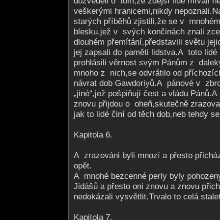
dozvěděli o tom,že zdejší lidé mívali n
veškerými hranicemi,nikdy nepoznali.N
starých příběhů zjistili,že se v mnohé
blesku,jež v svých končinách znali zc
dlouhém přemítání,před­stavili světu jej
jej zapsali do paměti lidstva.A toto lid
prohlásili věrnost svým Pánům z dalek
mnoho z nich,se odvrátilo od příchozích
návrat dob Gawdoriyů.A pánové v zbroj
„jiné“,jež pošpiňují čest a vládu Pánů.A 
znovu přijdou o oheň,skutečně zrazoval
jak to lidé činí od těch dob,neb tehdy se
Kapitola 6.
A zrazováni byli mnozí a přesto přicház
opět.
A mnohé bezcenné perly byly pohoze
Jidášů a přesto oni znovu a znovu přichá
nedokázali vysvětlit.Trvalo to celá stalet
Kapitola 7.