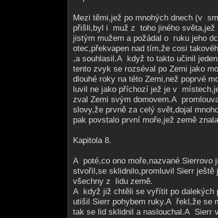
Mezi těmi,jež po mnohých dnech (v sm
přišli,byl i muž z toho jiného světa,jež
jistým mužem a požádal o ruku jeho dc
otec,překvapen nad tím,že cosi takové
,a souhlasil.A když to takto učinil jeden,
tento zvyk se rozséval po Zemi jako mo
dlouhé roky na této Zemi,než poprvé m
luvil ne jako příchozí jež je v místech,j
zval Zemi svým domovem.A prom­louval 
slovy,že prvně za celý svět,dojal mnoh
pak povstalo první moře,jež země znal
Kapitola 8.
A poté,co ono moře,nazvané Sierrovo 
stvořil,se sklidnilo,promluvil Sierr ještě
všechny z lidu země.
A když již chtěli se vyřítit po dalekých 
utišil Sierr pohybem ruky.A řekl,že se m
tak se lid sklidnil a naslouchal.A Sierr v