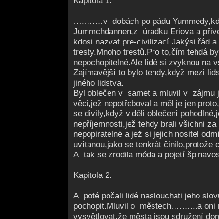
Kapitola 1.
….….…v dobách po pádu Yummedy,kdy
Jummchdannen,z ú­radku Eriova a přiv
kdosi nazvat pre-civilizací.Jakýsi řád
tresty.Mnoho trestů.Pro to,čím tehdá byl
nepochopitelné.Ale lidé si zvyknou na 
Zajímavější to bylo tehdy,když mezi lid
jiného lidstva.
Byl oblečen v samet a mluvil v zájmu 
věci,jež nepotřeboval a měl je jen prot
se divily,když viděli oblečení pohodlné,j
nepříjemnosti,jež tehdy brali všichni z
nepopiratelné a jež si jejich nositel od
uvítanou,jako se tenkrát činilo,protože c
A tak se zrodila móda a pojetí špinavos
Kapitola 2.
A poté počali lidé naslouchati jeho slov
pochopit.Mluvil o městech….…...a oni 
vysvětlovat,že města jsou sdružení do