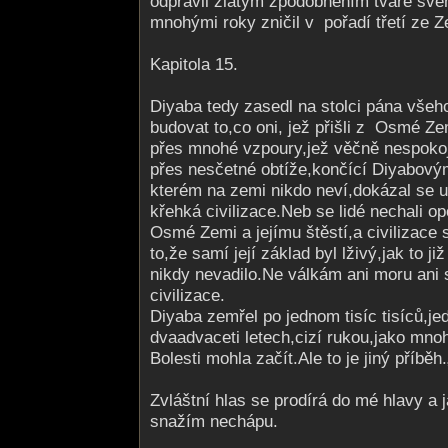
odpravil zlatým zpodobněním tváře své
mnohými roky zničil v pořadí třetí ze Z
Kapitola 15.
Diyaba tedy zasedl na stolci pána všeh
budovat to,co oni, jež přišli z Osmé Ze
přes mnohé vzpoury,jež věčně nespokoje
přes nesčetné obtíže,končící Diyabový
kterém na zemi nikdo neví,dokázal se u
křehká civilizace.Neb se lidé nechali o
Osmé Zemi a jejímu štěstí,a civilizace
to,že samí její základ byl lživý,jak to již
nikdy nevadilo.Ne válkám ani moru ani 
civilizace.
Diyaba zemřel po jednom tisíc tisíců,jed
dvaadvaceti letech,cizí rukou,jako mn
Bolesti mohla začít.Ale to je jiný příběh.
Zvláštní hlas se prodírá do mé hlavy a 
snažím nechápu.