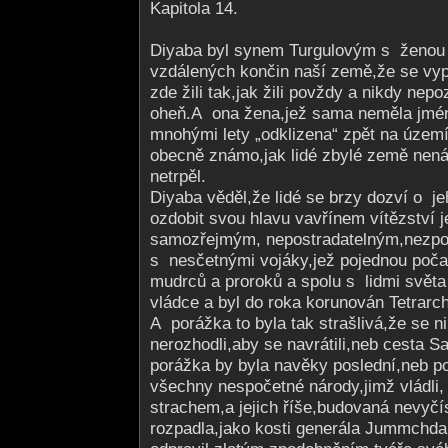
Kapitola 14.
Diyaba byl synem Turgulovým s ženou
vzdálených končin naší země,že se vypr
zde žili tak,jak žili povždy a nikdy nep
oheň.A ona žena,jež sama neměla jméno
mnohými lety „odklizena“ zpět na území
obecně známo,jak lidé zbylé země nenávi
netrpěl.
Diyaba věděl,že lidé se brzy dozví o je
ozdobit svou hlavu vavřínem vítězství j
samozřejmým, nepostradatel­ným,nezpoc
s nesčetnými vojáky,jež pojednou počal
mudrců a proroků a spolu s lidmi světa 
vládce a byl do roka korunován Tetrar
A porážka to byla tak strašlivá,že se n
nerozhodli,aby se navrátili,neb cesta Sa
porážka by byla navěky poslední,neb p
všechny nespočetné národy,jimž vládli
strachem,a jejich říše,budovaná nevyčís
rozpadla,jako kosti generála Jummchd