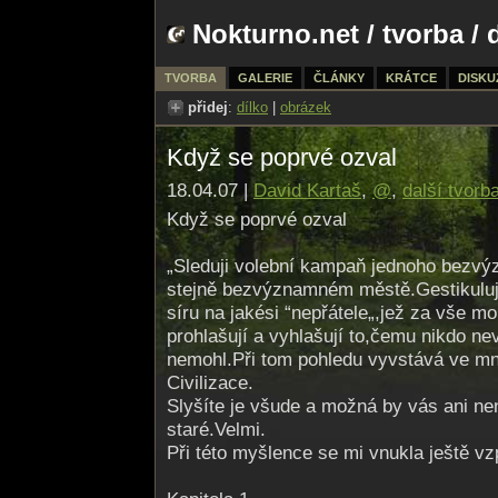
Nokturno.net
/
tvorba
/ 
TVORBA
GALERIE
ČLÁNKY
KRÁTCE
DISKU
přidej
:
dílko
|
obrázek
Když se poprvé ozval
18.04.07 |
David Kartaš
,
@
,
další tvorb
Když se poprvé ozval
„Sleduji volební kampaň jednoho bezvý
stejně bezvýznamném městě.Gestikuluje
síru na jakési “nepřátele„,jež za vše moh
prohlašují a vyhlašují to,čemu nikdo nev
nemohl.Při tom pohledu vyvstává ve mn
Civilizace.
Slyšíte je všude a možná by vás ani nen
staré.Velmi.
Při této myšlence se mi vnukla ještě v