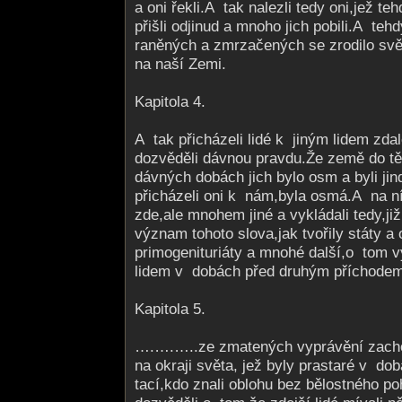
a oni řekli.A tak nalezli tedy oni,jež teh
přišli odjinud a mnoho jich pobili.A teh
raněných a zmrzačených se zrodilo svě
na naší Zemi.
Kapitola 4.
A tak přicházeli lidé k jiným lidem zda
dozvěděli dávnou pravdu.Že země do tě
dávných dobách jich bylo osm a byli j
přicházeli oni k nám,byla osmá.A na ní 
zde,ale mnohem jiné a vykládali tedy,již 
význam tohoto slova,jak tvořily státy a 
primogenituriáty a mnohé další,o tom vy
lidem v dobách před druhým příchod
Kapitola 5.
….….…..ze zmatených vyprávění zacho
na okraji světa, jež byly prastaré v dob
tací,kdo znali oblohu bez bělostného p