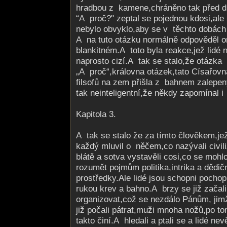
hradbou z kamene,chráněno tak před di
“A proč?" zeptal se pojednou kdosi,ale
nebylo obvyklo,aby se v těchto dobách 
A na tuto otázku normálně odpověděl 
blankitném.A toto byla reakce,jež lidé n
naprosto cizí.A tak se stalo,že otázka
„A proč“,královna otázek,tato Císařov
filsofů na zem přišla z bahnem zalepen
tak neinteligentní,že někdy zapomínal i
Kapitola 3.
A tak se stalo že za tímto člověkem,jež 
každý mluvil o něčem,co nazývali civiliz
blátě a sotva vystavěli cosi,co se mohlo
rozumět pojmům politika,intrika a dědič
prostředky.Ale lidé jsou schopni pochop
rukou krev a bahno.A brzy se již začal
organizovat,což se nezdálo Pánům, jim
již počali pátrat,muži mnoha nožů,po t
takto činí.A hledali a ptali se a lidé nev