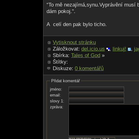
“To mě nezajímá,synu­.Vyprávění musí b
dám pokoj.".
A celí den pak bylo ticho.
Vytisknout stránku
Záložkovat:
del.icio.us
,
linkuj!
,
ja
Sbírka:
Tales of God
»
Štítky:
Diskuze:
0 komentářů
Přidat komentář
jméno:
email:
slovy 1:
zpráva: