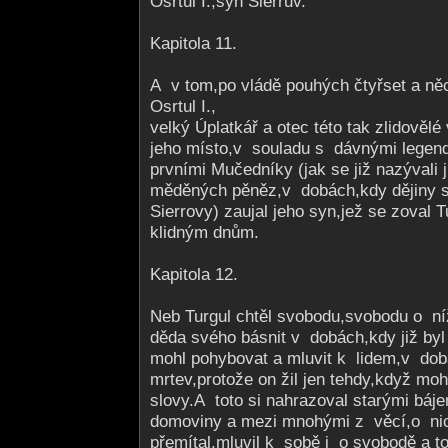
Osrtul I.,syn Sierrův.
Kapitola 11.
A v tom,po vládě pouhých čtyřset a něc
Osrtul I.,
velký Úplatkář a otec této tak zlidovělé
jeho místo,v souladu s dávnými legen
prvními Mučedníky (jak se již nazývali ji
měděných pěněz,v dobách,kdy dějiny s
Sierrovy) zaujal jeho syn,jež se zoval 
klidným dnům.
Kapitola 12.
Neb Turgul chtěl svobodu,svobodu o ní
děda svého básnit v dobách,kdy již byl 
mohl pohybovat a mluvit k lidem,v dobá
mrtev,protože on žil jen tehdy,když mo
slovy.A toto si nahrazoval starými báje
domoviny a mezi mnohými z věcí,o ni
přemítal,mluvil k sobě i o svobodě a t