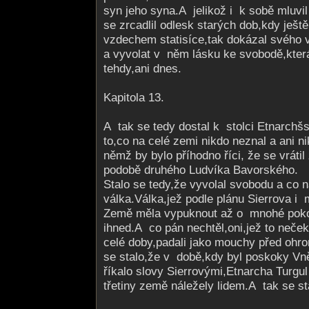
syn jeho syna.A jelikož i k sobě mluvi
se zrcadlil odlesk starých dob,kdy ješt
vzdechem statisíce,tak dokázal svého 
a vyvolat v něm lásku ke svobodě,kte
tehdy,ani dnes.
Kapitola 13.
A tak se tedy dostal k stolci Etnarchš
to,co na celé zemi nikdo neznal a ani n
němž by bylo příhodno říci, že se vráti
podobě druhého Ludvíka Bavorského.
Stalo se tedy,že vyvolal svobodu a co 
válka.Válka,jež podle plánu Sierrova 
Země měla vypuknout až o mnohé pokol
ihned.A co pán nechtěl,oni,jež to nečeka
celé doby,padali jako mouchy před ohr
se stalo,že v době,kdy byl poskoky Vně
říkalo slovy Sierrovými,Etnarcha Turgul
třetiny země náležely lidem.A tak se st