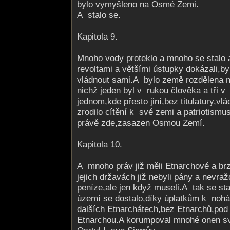
bylo vymyšleno na Osmé Zemi.
A stalo se.
Kapitola 9.
Mnoho vody proteklo a mnoho se stalo 
revoltami a většími ústupky dokázali,by
vládnout sami.A bylo země rozdělena n
nichž jeden byl v rukou člověka a tři v
jednom,kde přesto jiní,bez titulatury,vl
zrodilo cítění k své zemi a patriotismu
právě zde,zasazen Osmou Zemí.
Kapitola 10.
A mnoho práv již měli Etnarchové a brzy
jejich državách již nebyli pány a nevraž
peníze,ale jen když museli.A tak se st
území se dostalo,díky úplatkům k nohá
dalších Etnarchátech,bez Etnarchů,pod
Etnarchou.A korumpoval mnohé onen sv