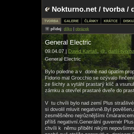
Nokturno.net
/
tvorba
/ 
TVORBA
GALERIE
ČLÁNKY
KRÁTCE
DISKU
přidej
:
dílko
|
obrázek
General Electric
09.04.07 |
David Kartaš
,
@
,
další tvorb
General Electric
Bylo poledne a v domě nad úpatím prop
Fidorio mal Grocchio se ozývalo řinčení
ze šichty a vytáhl prastarý klíč a vsunu
zámku a otevřel prastaré dveře do pra
V tu chvíli bylo nad zemí Plus strašliv
si dovolil mluvit negativně.Byl pověšen,a
zesměšněno nejrůznějšími čmáranicemi
příliš negativní.Generální guvernér Plu
chvíli k němu přiběhl nikým nepovšimnu