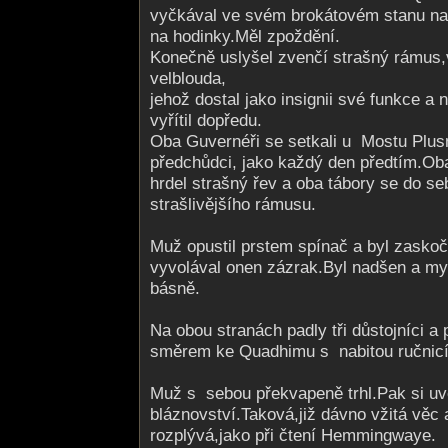
vyčkával ve svém brokátovém stanu na
na hodinky.Měl zpoždění.
Konečně uslyšel zvenčí strašný rámus,
velblouda,
jehož dostal jako insignii své funkce a n
vyřítil dopředu.
Oba Guvernéři se setkali u Mostu Plusm
předchůdci, jako každý den předtím.Oba
hrdel strašný řev a oba tábory se do seb
strašlivějšího rámusu.
Muž opustil prstem spínač a byl zasko
vyvolával onen zázrak.Byl nadšen a mys
básně.
Na obou stranách padly tři důstojníci a p
směrem ke Quadhimu s nabitou ručnic
Muž s sebou překvapeně trhl.Pak si uv
bláznovství.Ta­ková,již dávno vžitá věc 
rozplývá,jako při čtení Hemmingwaye.