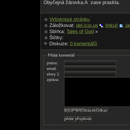
Obyčejná žárovka.A zase praskla.
Vytisknout stránku
Záložkovat:
del.icio.us
,
linkuj!
,
ja
Sbírka:
Tales of God
»
Štítky:
Diskuze:
0 komentářů
Přidat komentář
jméno:
email:
slovy 1:
zpráva: