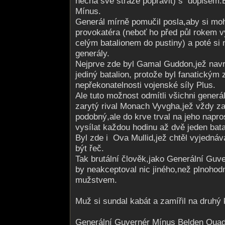
nechá své stráže popravit) s dopisem.B
Mínus.
Generál mírně pomučil posla,aby si mohl
provokatéra (neboť ho před půl rokem v
celým batalionem do pustiny) a poté si 
generály.
Nejprve zde byl Gamal Guddon,jež navr
jediný batalion, protože byl fanatickým
nepřekonatelnosti vojenské síly Plus.
Ale tuto možnost odmítli všichni generá
zarytý rival Monach Vyvgha,jež vždy za
podobný,ale do krve trval na jeho napros
vysílat každou hodinu až dvě jeden bata
Byl zde i Ova Mullid,jež chtěl vyjedná
být řeč.
Tak brutální člověk,jako Generální Guv
by neakceptoval nic jiného,než plnoho
mužstvem.
Muž si sundal kabát a zamířil na druhý
Generální Guvernér Mínus Belden Quadhi