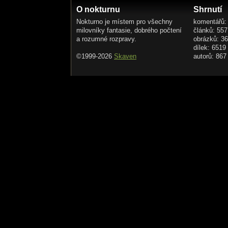
O nokturnu
Shrnutí
Nokturno je místem pro všechny
komentářů:
milovníky fantasie, dobrého počtení
článků: 557
a rozumné rozpravy.
obrázků: 3
dílek: 6519
©1999-2026
Skaven
autorů: 867