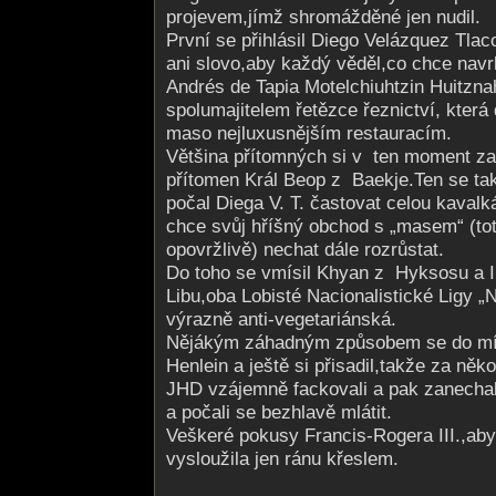
projevem,jímž shromážděné jen nudil.
První se přihlásil Diego Velázquez Tlaco
ani slovo,aby každý věděl,co chce navr
Andrés de Tapia Motelchiuhtzin Huitznah
spolumajitelem řetězce řeznictví, která
maso nejluxusnějším restauracím.
Většina přítomných si v ten moment zac
přítomen Král Beop z Baekje.Ten se tak
počal Diega V. T. častovat celou kaval
chce svůj hříšný obchod s „masem“ (tot
opovržlivě) nechat dále rozrůstat.
Do toho se vmísil Khyan z Hyksosu a 
Libu,oba Lobisté Nacionalistické Ligy „
výrazně anti-vegetariánská.
Nějákým záhadným způsobem se do míst
Henlein a ještě si přisadil,takže za něko
JHD vzájemně fackovali a pak zanecha
a počali se bezhlavě mlátit.
Veškeré pokusy Francis-Rogera III.,aby 
vysloužila jen ránu křeslem.