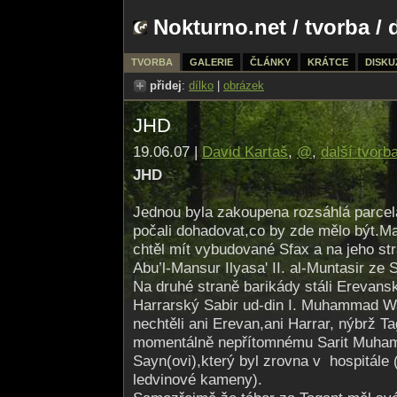
Nokturno.net
/
tvorba
/ 
TVORBA
GALERIE
ČLÁNKY
KRÁTCE
DISKU
přidej
:
dílko
|
obrázek
JHD
19.06.07 |
David Kartaš
,
@
,
další tvorb
JHD
Jednou byla zakoupena rozsáhlá parcel
počali dohadovat,co by zde mělo být.M
chtěl mít vybudované Sfax a na jeho str
Abu’l-Mansur Ilyasa' II. al-Muntasir ze S
Na druhé straně barikády stáli Erevans
Harrarský Sabir ud-din I. Muhammad Wa
nechtěli ani Erevan,ani Harrar, nýbrž Ta
momentálně nepřítomnému Sarit Muham
Sayn(ovi),který byl zrovna v hospitále
ledvinové kameny).