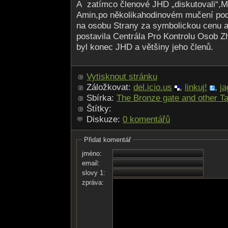
A zatímco členové JHD „diskutovali­“,
Amin,po několikahodinovém mučení po
na osobu Strany za symbolickou cenu a
postavila Centrála Pro Kontrolu Osob 
byl konec JHD a většiny jeho členů.
Vytisknout stránku
Záložkovat:
del.icio.us
,
linkuj!
,
ja
Sbírka:
The Bronze gate and other Ta
Štítky:
Diskuze:
0 komentářů
Přidat komentář
jméno:
email:
slovy 1:
zpráva: