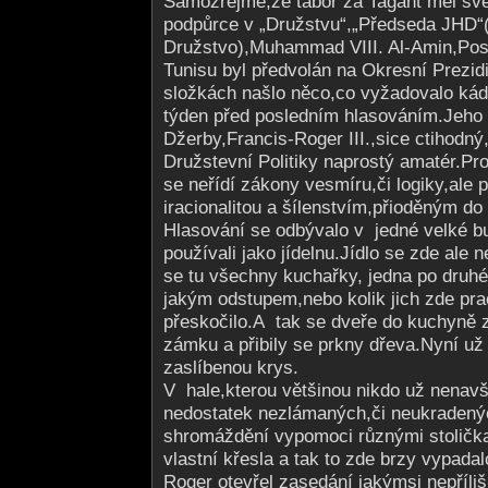
Samozřejmě,že tábor za Tagant měl své
podpůrce v „Družstvu“,„Před­seda JHD“
Družstvo),Muhammad VIII. Al-Amin,Posl
Tunisu byl předvolán na Okresní Prezid
složkách našlo něco,co vyžadovalo kád
týden před posledním hlasováním.Jeho 
Džerby,Francis-Roger III.,sice ctihodný
Družstevní Politiky naprostý amatér.Pro
se neřídí zákony vesmíru,či logiky,ale 
iracionalitou a šílenstvím,při­oděným d
Hlasování se odbývalo v jedné velké b
používali jako jídelnu.Jídlo se zde ale 
se tu všechny kuchařky, jedna po druhé,
jakým odstupem,nebo kolik jich zde pra
přeskočilo.A tak se dveře do kuchyně 
zámku a přibily se prkny dřeva.Nyní už 
zaslíbenou krys.
V hale,kterou většinou nikdo už nenavš
nedostatek nezlámaných,či neukradených
shromáždění vypomoci různými stoličkam
vlastní křesla a tak to zde brzy vypada
Roger otevřel zasedání jakýmsi nepříl