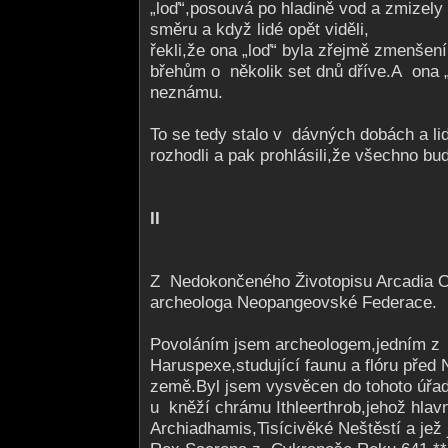
„loď“,posouvá po hladině vod a zmize
směru a když lidé opět viděli,
řekli,že ona „loď“ byla zřejmě zmenšení
břehům o několik set dnů dříve.A ona 
neznámu.
To se tedy stalo v dávných dobách a lid
rozhodli a pak prohlásili,že všechno b
II
Z Nedokončeného Životopisu Arcadia 
archeologa Neopangeovské Federace.
Povoláním jsem archeologem,jedním z p
Haruspexe,studující faunu a flóru pře
země.Byl jsem vysvěcen do tohoto úřad
u kněží chrámu Ithleerthrob,jehož hla
Archiadhamis,Ti­sícivěké Neštěstí a jež