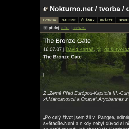
Nokturno.net
/
tvorba
/ 
TVORBA
GALERIE
ČLÁNKY
KRÁTCE
DISKU
přidej
:
dílko
|
obrázek
The Bronze Gate
16.07.07 |
David Kartaš
,
@
,
další tvorb
The Bronze Gate
I
Z „Země Před Európou-Kapitola III.-Cu
xi,Mahoaxoxcli a Oxaxe“,Aryobannes 
„Po celý život jsem žil v Pangee,jedin
světadíle.Není a nikdy nebyl důvod si n