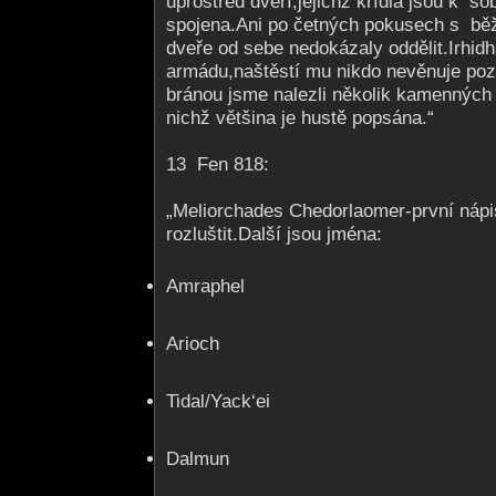
uprostřed dveří,jejichž křídla jsou k so
spojena.Ani po četných pokusech s bě
dveře od sebe nedokázaly oddělit.Irhidh
armádu,naštěstí mu nikdo nevěnuje po
bránou jsme nalezli několik kamenných 
nichž většina je hustě popsána.“
13 Fen 818:
„Meliorchades Chedorlaomer-první nápis
rozluštit.Další jsou jména:
Amraphel
Arioch
Tidal/Yack‘ei
Dalmun