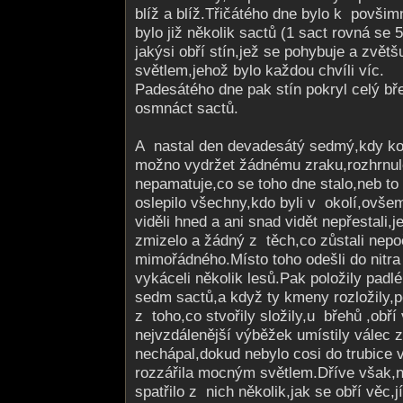
blíž a blíž.Třičátého dne bylo k povšim
bylo již několik sactů (1 sact rovná se 5
jakýsi obří stín,jež se pohybuje a zvět
světlem,jehož bylo každou chvíli víc.
Padesátého dne pak stín pokryl celý bře
osmnáct sactů.
A nastal den devadesátý sedmý,kdy kon
možno vydržet žádnému zraku,rozhrnulo
nepamatuje,co se toho dne stalo,neb to
oslepilo všechny,kdo byli v okolí,ovšem 
viděli hned a ani snad vidět nepřestali,
zmizelo a žádný z těch,co zůstali nepoč
mimořádného.Místo toho odešli do nitr
vykáceli několik lesů.Pak položily padl
sedm sactů,a když ty kmeny rozložily,p
z toho,co stvořily složily,u břehů ,obří 
nejvzdálenější výběžek umístily válec 
nechápal,dokud nebylo cosi do trubice 
rozzářila mocným světlem.Dříve však,ne
spatřilo z nich několik,jak se obří věc,jí