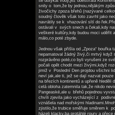
se dotýkat vody,jež obestírala Kontinent.
snily o tom,že by jednou,nějákým způs
živočichy zpoza břehů (nazývané celk
soudný člověk však toto zavrhl jako ne
navrátily se k vhazování sítí do řek.Pře
ostávali v svých snech a čekali,kdy na
veškeré kultůry,kdy budou moci uděřit a 
málo,co poté zbyde.
Jednou však přišla od „Zpoza“ bouřka t
nepamatoval žádný živý,či mrtvý když 
rozprávěno poté,co byli vyrušeni ze s
počali opět chodit mezi živými,když roz
jimiž v Poslední Den projdou všichni li
neví jak,ale ti, jež se dají nazvat pouze
na březích kontinentů a upřeně hleděli 
celá obloha zatemnila tak,že nikdo nevi
Pangeaské,ale u břehů pojednou vyvsta
chvíli zjevila jako vycházející z podivné
vznášela nad mořskými hladinami.Mnoh
zjistilo,že trubice směřuje směrem k p
házeli klacky,ba protáhlé roury a přece 