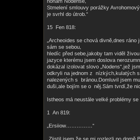
nohám Nodense,
Stmelení smlouvy porážky Avrohomových
je svrhl do útrob.“
15 Fen 818:
„Archeoides se chová divně,dnes ráno js
sám se sebou,
hledíc před sebe,jakoby tam viděl živo
jazyce kterému jsem doslova nerozumn
dokázal izolovat slovo „Nodens“,jež js
odkryli na jednom z nízkých,kulatých s
nalezených s bránou.Domluvil jsem mu a
duši,ale bojím se o něj.Sám tvrdí,že ni
Istheos má neustále velké problémy s
1 An 819:
„Ersiiow……………“
„Zjistil jsem,že se mi rozlezli po domě.