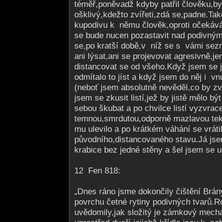
téměř,poněvadž kdyby patřil člověku,by
ošklivý,kdežto zvířeti,zdá se,padne.Tak
kupodivu k němu člověk,oproti očekává
se bude nucen pozastavit nad podivným
se,po kratší době,v níž se s vámi se
ani lýsat,ani se projevovat agresivně,je
distancovat se od všeho.Když jsem se j
odmítalo to jíst a když jsem do něj i vnut
(neboť jsem absolutně nevěděl,co by zví
jsem se zkusit listí,jež by jistě mělo bý
sebou škubat a po chvilce listí vyzvrace
temnou,smrdutou­,odporně mazlavou teku
mu ulevilo a po krátkém váhání se vráti
původního,dis­tancovaného stavu.Já jse
krabice bez jedné stěny a šel jsem se u
12 Fen 818:
„Dnes ráno jsme dokončily čištění Brány
povrchu četné rytiny podivných tvarů.R
uvědomily,jak složitý je zámkový mech