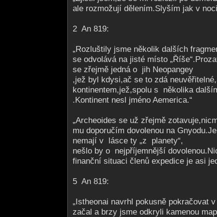
ale rozmožují dělením.Slyším jak v noc
2 An 819:
„Rozluštily jsme několik dalších fragme
se odvolává na jisté místo „Říše“.Proza
se zřejmě jedná o jih Neopangey
,jež byl kdysi,ač se to zdá neuvěřiteln
kontinentem,jež,spo­lu s několika další
.Kontinent nesl jméno Aemerica.“
„Archeoides se už zřejmě zotavuje,nic
mu doporučím dovolenou na Gnyodu.Jeli
nemají v lásce ty „z planety“,
nešlo by o nejpříjemnější dovolenou.N
finanční situaci členů expedice je asi j
5 An 819:
„Istheonai navrhl pokusně pokračovat 
začal a brzy jsme odkryli kamenou map