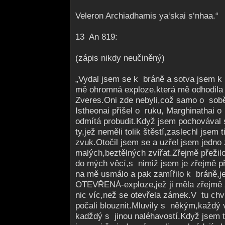
Veleron Archiadhamis ya‘skai s‘nhaa.“
13 An 819:
(zápis nikdy neučiněný)
„Vydal jsem se k bráně a sotva jsem k n
mě ohromná exploze,která mě odhodila
Zveres.Oni zde nebyli,což samo o sobě
Istheonai přišel o ruku, Marghinathai 
odmítá probudit.Když jsem pochovával
ty,jež neměli tolik štěstí,zaslechl jsem 
zvuk.Otočil jsem se a uzřel jsem jedno
malých,beztělných zvířat.Zřejmě přežil
do mých věcí,s nimiž jsem je zřejmě p
na mě usmálo a pak zamířilo k bráně,
OTEVŘENÁ-exploze,jež ji měla zřejmě zn
nic víc,než se otevřela zámek.V tu chví
počali blouznit.Mluvily s někým,každý 
kadždý s jinou naléhavostí.Když jsem 