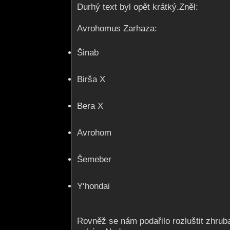
Durhý text byl opět krátký.Zněl:
Avrohomus Zarhaza:
Šinab
Birša X
Bera X
Avrohom
Šemeber
Y‘hondai
Rovněž se nám podařilo rozluštit zhrub