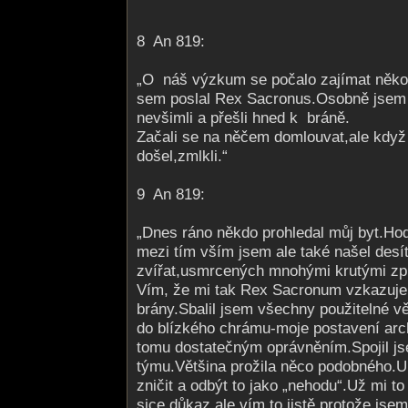
8 An 819:
„O náš výzkum se počalo zajímat někol
sem poslal Rex Sacronus.Osobně jsem je
nevšimli a přešli hned k bráně.
Začali se na něčem domlouvat,ale kdy
došel,zmlkli.“
9 An 819:
„Dnes ráno někdo prohledal můj byt.Ho
mezi tím vším jsem ale také našel desí
zvířat,usmrcených mnohými krutými zp
Vím, že mi tak Rex Sacronum vzkazuje,
brány.Sbalil jsem všechny použitelné v
do blízkého chrámu-moje postavení arc
tomu dostatečným oprávněním.Spojil j
týmu.Většina prožila něco podobného.Ur
zničit a odbýt to jako „nehodu“.Už mi t
sice důkaz,ale vím to jistě,protože jse