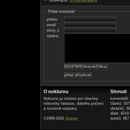
Přidat komentář
jméno:
email:
slovy 1:
zpráva:
O nokturnu
Shrnutí
Nokturno je místem pro všechny
komentářů:
milovníky fantasie, dobrého počtení
článků: 557
a rozumné rozpravy.
obrázků: 3
dílek: 6519
©1999-2026
Skaven
autorů: 867