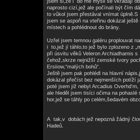
jsem si,že i do mé mysli se vkrádají ob
naprosto cizí,jež ale počínali být čím d
to vůkol jsem přestával vnímat úplně.
jsem se aspoň na vteřinu dokázal ještě
místech a pohlédnout do brány.
Uzřel jsem temnou galéru proplouvat na
i to,jež jí táhlo,to jež bylo zplozeno z 
při úsvitu věků Veleron Archiadhamis 
čehož,skrze nejnižší zemské tvory poc
Ersiiow,“malých bohů“.
Ještě jsem pak pohlédl na hlavní nápis,
dokázal přečíst bez nejmenších potíží j
poté jsem již nebyl Arcadius Overhd‘m,
ale hleděl jsem tisíci očima na pohaslé
hor,jež se táhly po celém,šedavém obzo
A tak,v dobách jež nepozná žádný člov
Hadeů.