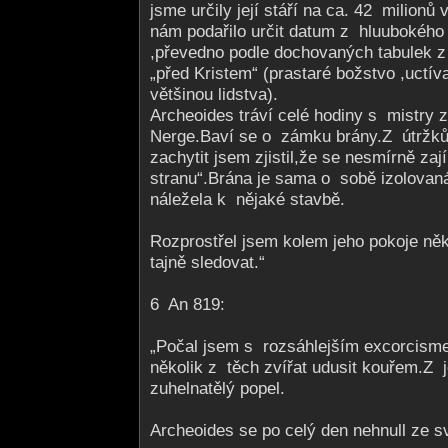
jsme určily její stáří na ca. 42 milionů
nám podařilo určit datum z hluubokého
,převedno podle dochovaných tabulek z
„před Kristem“ (prastaré božstvo ,uctív
většinou lidstva).
Archeoides tráví celé hodiny s mistry 
Nerge.Baví se o zámku brány.Z útržků,
zachytit jsem zjistil,že se nesmírně za
stranu“.Brána je sama o sobě izolovan
náležela k nějaké stavbě.
Rozprostřel jsem kolem jeho pokoje něk
tajně sledovat.“
6 An 819:
„Počal jsem s rozsáhlejším excorcisme
několik z těch zvířat udusit kouřem.Z je
zuhelnatělý popel.
Archeoides se po celý den nehnull ze s