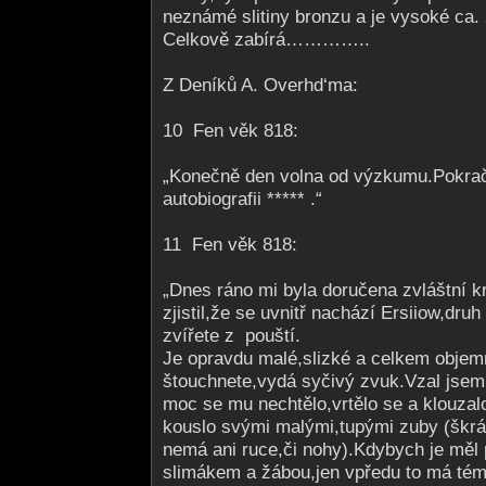
neznámé slitiny bronzu a je vysoké ca.
Celkově zabírá…………..
Z Deníků A. Overhd‘ma:
10 Fen věk 818:
„Konečně den volna od výzkumu.Pokrač
autobiografii ***** .“
11 Fen věk 818:
„Dnes ráno mi byla doručena zvláštní 
zjistil,že se uvnitř nachází Ersiiow,dr
zvířete z pouští.
Je opravdu malé,slizké a celkem objem
štouchnete,vydá syčivý zvuk.Vzal jse
moc se mu nechtělo,vrtělo se a klouzal
kouslo svými malými,tupými zuby (škr
nemá ani ruce,či nohy).Kdybych je měl 
slimákem a žábou,jen vpředu to má témě