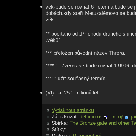
věk-bude se rovnat 6 letem a bude se j
dobách,kdy stáří Metuzalémovo se bude
věk.
** počítáno od „Příchodu druhého slunce
„věků“
*** přeložen původní název Threra.
**** 1 Zveres se bude rovnat 1.9996 d
***** užit současný termín.
(VI) ca. 250 milionů let.
Vytisknout stránku
Záložkovat:
del.icio.us
,
linkuj!
,
ja
Sbírka:
The Bronze gate and other Ta
Štítky:
Diskuze:
0 komentářů