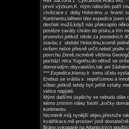
Rex Sacrona z Cykranoše.Roku 641 ** 
první výzkum.K mým nálezům patří r
civilizace z doby Holocénu ,u hranic s
Kontinentu,během této expedice jsem vša
desítek mužů,když nás překvapilo někol
posléze zavály chrám do písku,a tím mě
prvenství,jelikož nikdo za posledních 4
stavbu z období Holocénu,kromě jediné 
ovšem nelze přesně určit,neboť podle 
povrchu Země,nicméně většina Geologů
pochází nitra Yugothu,do něhož se ovše
domorodým obyvatelům,tak ani žádném
***.Expedice,kterou k tomu účelu vysl
Erebus se vrátila s nepořízenou a mnoh
vůbec,jelikož tehdy byli ještě vztahy m
velice napjaté.
Mými dalšími úspěchy se nebudu dále 
letmo zmíním nález fosilií „kočky domác
kontinentu.
Nicméně můj nynější objev,přestože tak
kvalifikace,mě proslaví jistě dostatečn
Brány,vykopané na Atlantických pouštíc