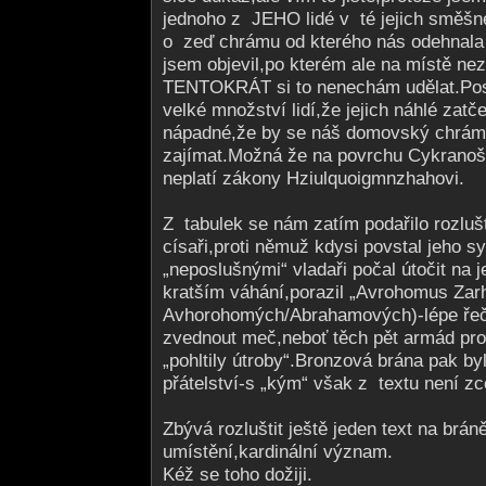
jednoho z JEHO lidé v té jejich směšné
o zeď chrámu od kterého nás odehnala
jsem objevil,po kterém ale na místě nez
TENTOKRÁT si to nenechám udělat.Pos
velké množství lidí,že jejich náhlé zatče
nápadné,že by se náš domovský chrám
zajímat.Možná že na povrchu Cykranoš
neplatí zákony Hziulquoigmnzha­hovi.
Z tabulek se nám zatím podařilo rozlu
císaři,proti němuž kdysi povstal jeho 
„neposlušnými“ vladaři počal útočit na j
kratším váhání,porazil „Avrohomus Zar
Avhorohomých/A­brahamových)-lépe ře
zvednout meč,neboť těch pět armád pros
„pohltily útroby“.Bronzová brána pak b
přátelství-s „kým“ však z textu není zc
Zbývá rozluštit ještě jeden text na brán
umístění,kardinální význam.
Kéž se toho dožiji.